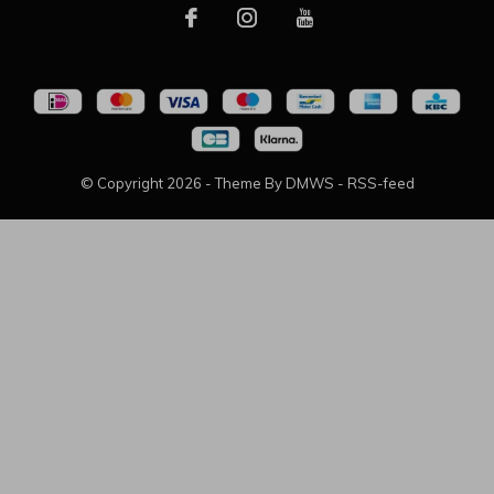
© Copyright
2026
- Theme By
DMWS
-
RSS-feed