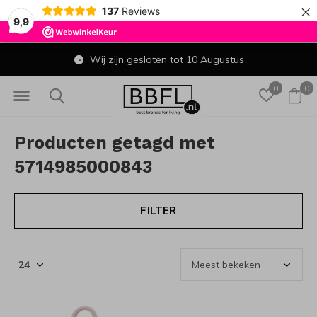
×
137
Reviews
9,9
Wij zijn gesloten tot 10 Augustus
0
0
Producten getagd met
5714985000843
FILTER