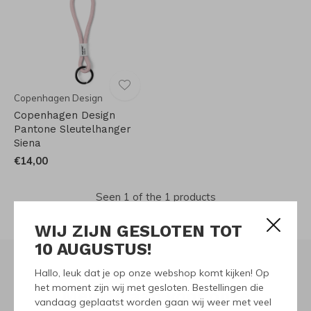
Copenhagen Design
Copenhagen Design
Pantone Sleutelhanger
Siena
€14,00
Seen 1 of the 1 products
WIJ ZIJN GESLOTEN TOT
10 AUGUSTUS!
Hallo, leuk dat je op onze webshop komt kijken! Op
het moment zijn wij met gesloten. Bestellingen die
Meld je aan voor onze
vandaag geplaatst worden gaan wij weer met veel