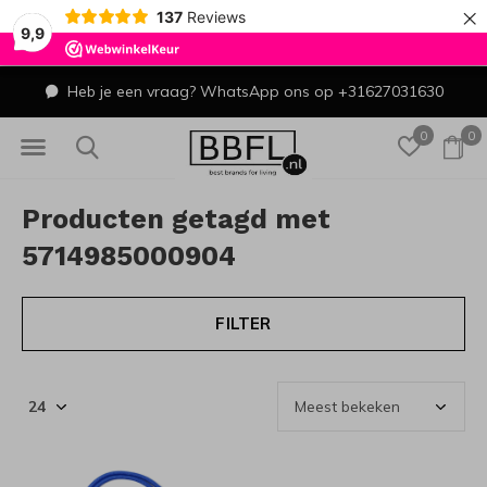
×
137
Reviews
9,9
Heb je een vraag? WhatsApp ons op +31627031630
0
0
Producten getagd met
5714985000904
FILTER