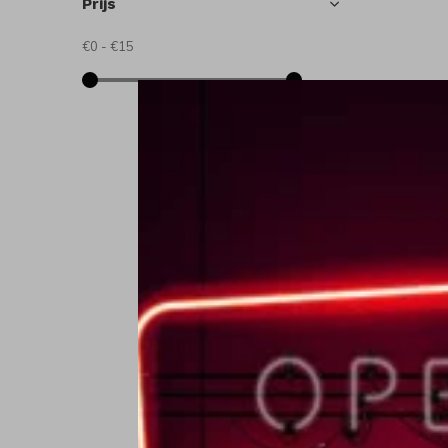
Prijs
€0
-
€15
C
C
K
€