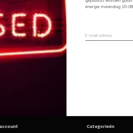
geplaatst worden gaan 
energie maandag 10-08-2
Meld je aan voor onze nieuwsbrief
Ontvang de nieuwste aanbiedingen en promoties
ABON
 account
Categorieën