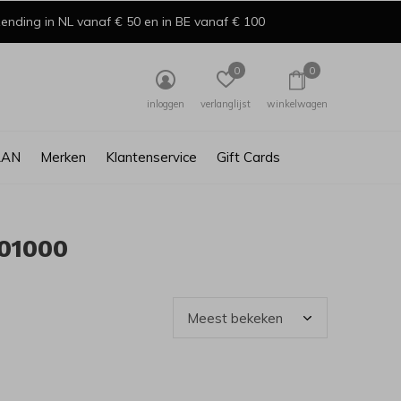
ending in NL vanaf € 50 en in BE vanaf € 100
0
0
inloggen
verlanglijst
winkelwagen
AAN
Merken
Klantenservice
Gift Cards
01000