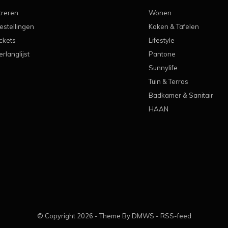
treren
Wonen
estellingen
Koken & Tafelen
ickets
Lifestyle
erlanglijst
Pantone
Sunnylife
Tuin & Terras
Badkamer & Sanitair
HAAN
© Copyright
2026
- Theme By
DMWS
-
RSS-feed