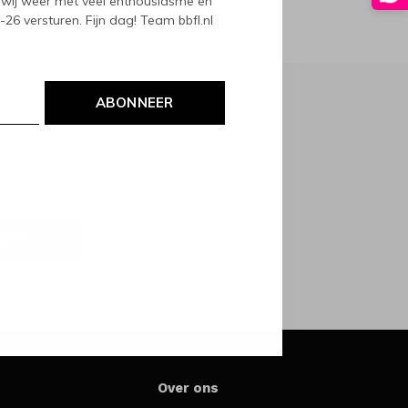
wij weer met veel enthousiasme en
6 versturen. Fijn dag! Team bbfl.nl
ABONNEER
NEER
Over ons