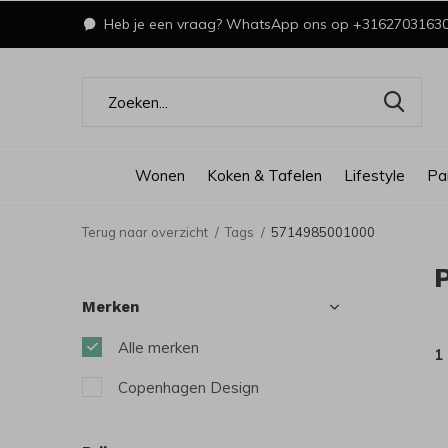
Heb je een vraag? WhatsApp ons op +3162703163
Wonen
Koken & Tafelen
Lifestyle
Pa
Terug naar overzicht
Tags
5714985001000
Merken
Alle merken
1
Copenhagen Design