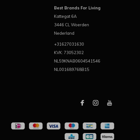
Best Brands For Living
Kattegat 6A
3446 CL Woerden
Nederland
+31627031630
KVK: 73052302
NL59KNAB0604541546
NL001689768B15