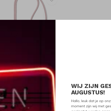
openhagen Design
openhagen Design Pantone
eycord Siena
15,00
WIJ ZIJN GE
Seen 1 of the 1 pr
AUGUSTUS!
Hallo, leuk dat je op o
moment zijn wij met ges