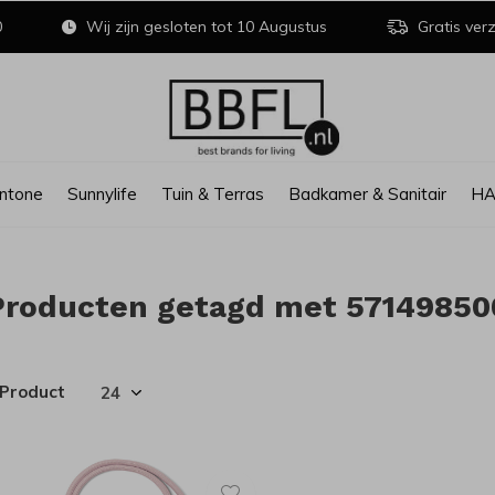
0
Wij zijn gesloten tot 10 Augustus
Gratis verz
ntone
Sunnylife
Tuin & Terras
Badkamer & Sanitair
H
Producten getagd met 57149850
 Product