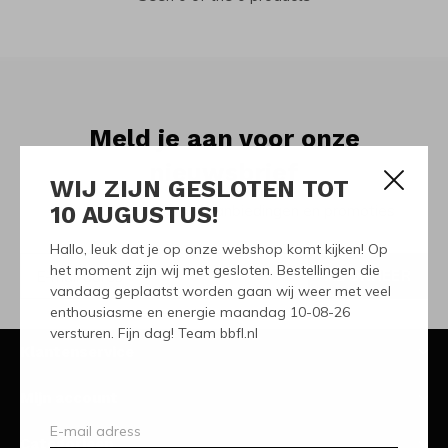
Meld je aan voor onze
nieuwsbrief
WIJ ZIJN GESLOTEN TOT
10 AUGUSTUS!
Ontvang de nieuwste aanbiedingen en promoties
Hallo, leuk dat je op onze webshop komt kijken! Op
het moment zijn wij met gesloten. Bestellingen die
ABONNEER
vandaag geplaatst worden gaan wij weer met veel
enthousiasme en energie maandag 10-08-26
versturen. Fijn dag! Team bbfl.nl
Klantenservice
Mijn account
Categorieën