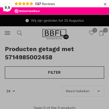
×
137
Reviews
9,9
Wij zijn gesloten tot 10 Augustus
0
0
Producten getagd met
5714985002458
FILTER
Seen 0 of the 0 products