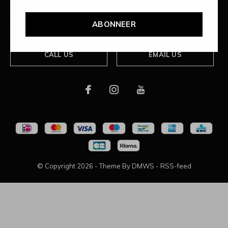
Over ons
ABONNEER
CALL US
EMAIL US
© Copyright
2026
- Theme By
DMWS
-
RSS-feed