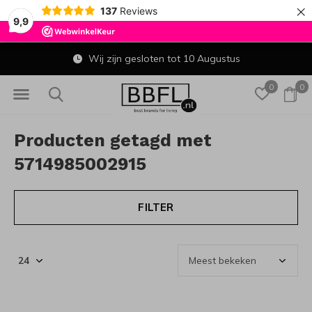
×
137
Reviews
9,9
Wij zijn gesloten tot 10 Augustus
0
0
Producten getagd met
5714985002915
FILTER