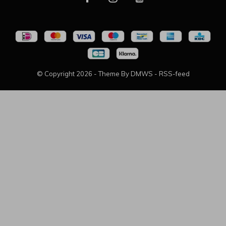
© Copyright
2026
- Theme By
DMWS
-
RSS-feed