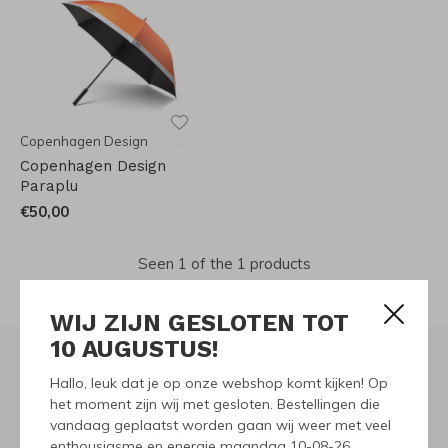
Copenhagen Design
Copenhagen Design
Paraplu
€50,00
Seen 1 of the 1 products
WIJ ZIJN GESLOTEN TOT
10 AUGUSTUS!
Hallo, leuk dat je op onze webshop komt kijken! Op
Meld je aan voor onze
het moment zijn wij met gesloten. Bestellingen die
vandaag geplaatst worden gaan wij weer met veel
nieuwsbrief
enthousiasme en energie maandag 10-08-26