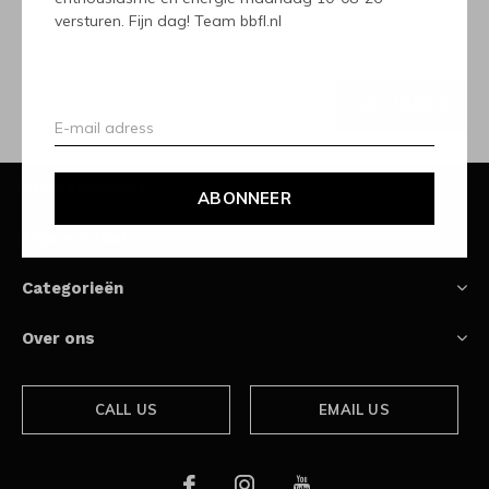
versturen. Fijn dag! Team bbfl.nl
Ontvang de nieuwste aanbiedingen en promoties
ABONNEER
Klantenservice
ABONNEER
Mijn account
Categorieën
Over ons
CALL US
EMAIL US