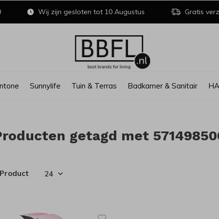
0
Wij zijn gesloten tot 10 Augustus
Gratis verz
ntone
Sunnylife
Tuin & Terras
Badkamer & Sanitair
H
Producten getagd met 57149850
 Product