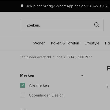
Heb je een vraag? WhatsApp ons op +3162703163
Wonen
Koken & Tafelen
Lifestyle
Pa
Terug naar overzicht
Tags
5714985002922
Merken
Alle merken
1
Copenhagen Design