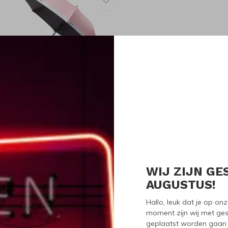
openhagen Design
openhagen Design Paraplu
50,00
WIJ ZIJN GE
Seen 1 of the 1 pr
AUGUSTUS!
Hallo, leuk dat je op o
moment zijn wij met ges
geplaatst worden gaan 