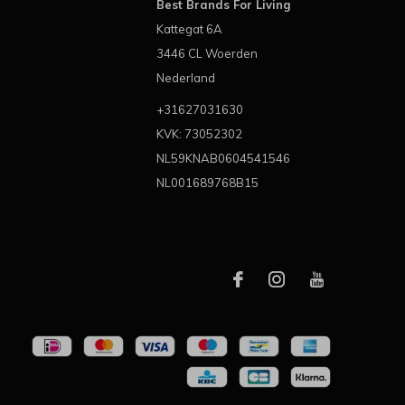
Best Brands For Living
Kattegat 6A
3446 CL Woerden
Nederland
+31627031630
KVK: 73052302
NL59KNAB0604541546
NL001689768B15