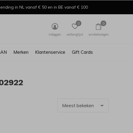
ending in NL vanaf € 50 en in BE vanaf € 100
0
0
inloggen
verlanglijst
winkelwagen
AAN
Merken
Klantenservice
Gift Cards
02922