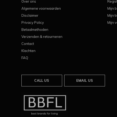
Over ons
Regis
Algemene voorwaarden
Mijn b
Disclaimer
Mijn t
Privacy Policy
Mijn v
Betaalmethoden
Verzenden & retourneren
Contact
Klachten
FAQ
CALL US
EMAIL US