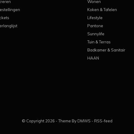
treren
Wonen
estellingen
Koken & Tafelen
ickets
Lifestyle
erlanglijst
Pantone
Sunnylife
Tuin & Terras
Badkamer & Sanitair
HAAN
© Copyright
2026
- Theme By
DMWS
-
RSS-feed