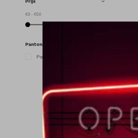
Prijs
€0
-
€50
Pantone
C
Paraplu's
(1)
C
€