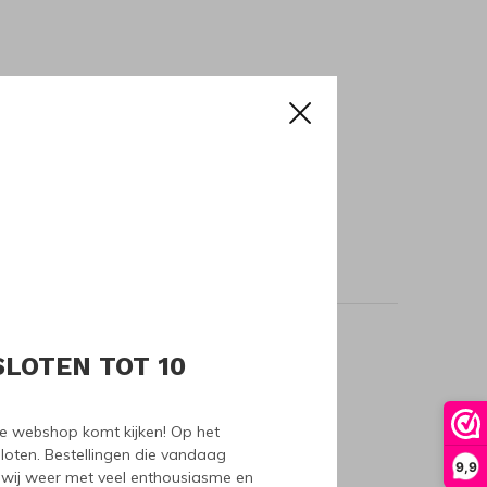
SLOTEN TOT 10
oducts
nze webshop komt kijken! Op het
loten. Bestellingen die vandaag
9,9
wij weer met veel enthousiasme en