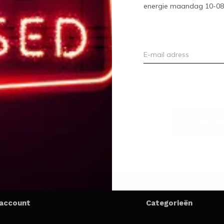
energie maandag 10-08-2
Meld je aan voor onze nieuwsbrief
Ontvang de nieuwste aanbiedingen en promoties
ABON
 account
Categorieën