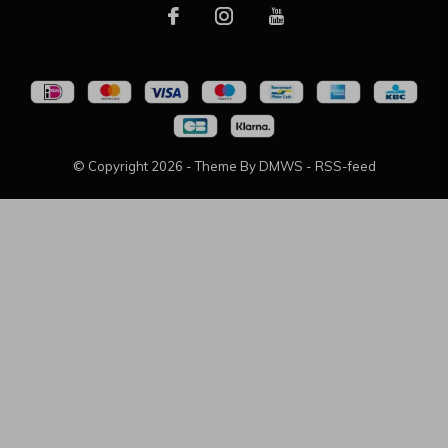
© Copyright
2026
- Theme By
DMWS
-
RSS-feed