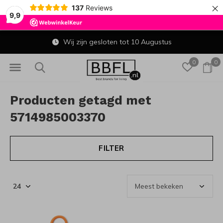
×
137
Reviews
9,9
Wij zijn gesloten tot 10 Augustus
0
0
Producten getagd met
5714985003370
FILTER