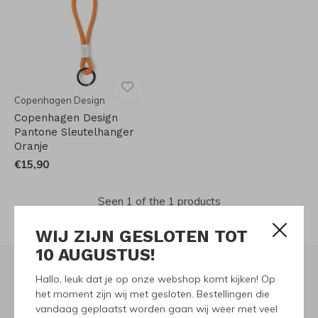
Copenhagen Design
Copenhagen Design
Pantone Sleutelhanger
Oranje
€15,90
Seen 1 of the 1 products
WIJ ZIJN GESLOTEN TOT
10 AUGUSTUS!
Hallo, leuk dat je op onze webshop komt kijken! Op
het moment zijn wij met gesloten. Bestellingen die
Meld je aan voor onze
vandaag geplaatst worden gaan wij weer met veel