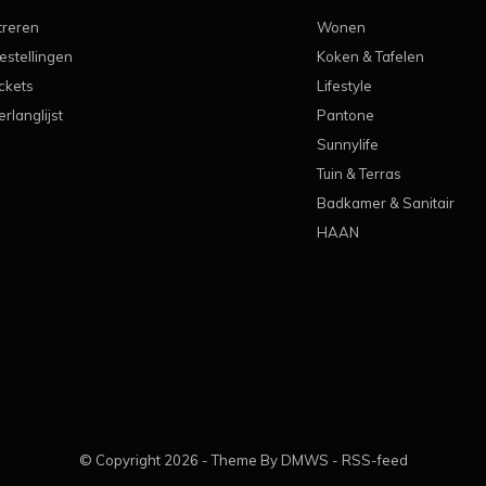
treren
Wonen
estellingen
Koken & Tafelen
ickets
Lifestyle
erlanglijst
Pantone
Sunnylife
Tuin & Terras
Badkamer & Sanitair
HAAN
© Copyright
2026
- Theme By
DMWS
-
RSS-feed