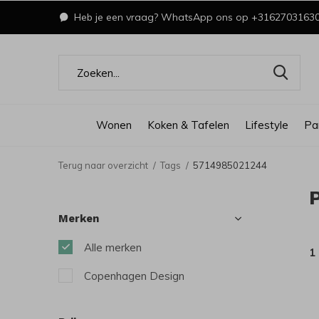
Heb je een vraag? WhatsApp ons op +3162703163
Wonen
Koken & Tafelen
Lifestyle
Pa
Terug naar overzicht
Tags
5714985021244
Merken
Alle merken
1
Copenhagen Design