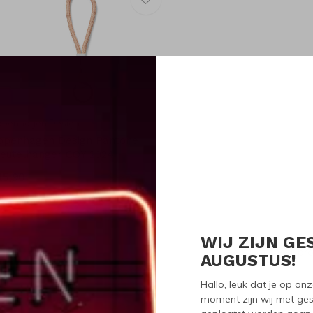
openhagen Design
openhagen Design Pantone
leutelhanger COY 2024
15,90
WIJ ZIJN GE
Seen 1 of the 1 pr
AUGUSTUS!
Hallo, leuk dat je op o
moment zijn wij met ges