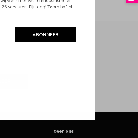
wij weer met veel enthousiasme en
6 versturen. Fijn dag! Team bbfl.nl
ABONNEER
NEER
Over ons