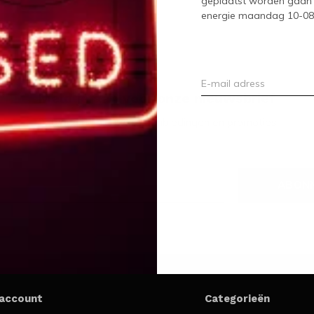
geplaatst worden gaan 
energie maandag 10-08-2
Meld je aan voor onze nieuwsbrief
Ontvang de nieuwste aanbiedingen en promoties
ABON
 account
Categorieën