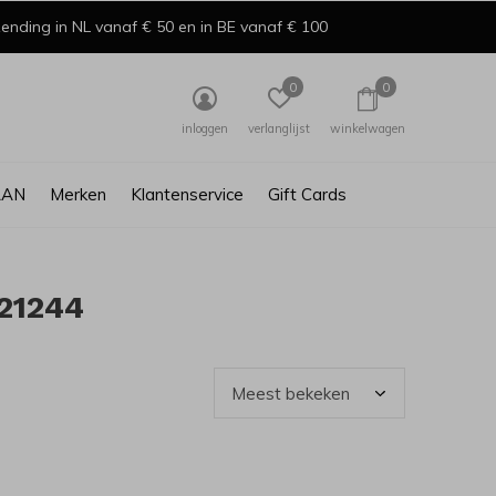
ending in NL vanaf € 50 en in BE vanaf € 100
0
0
inloggen
verlanglijst
winkelwagen
AAN
Merken
Klantenservice
Gift Cards
21244