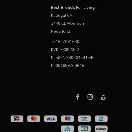
Best Brands For Living
Kattegat 6A
3446 CL Woerden
Nederland
+31627031630
KVK: 73052302
NL59KNAB0604541546
NL001689768B15