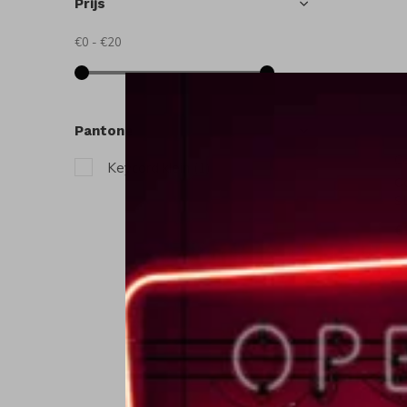
Prijs
€0
-
€20
Pantone
C
Keycord klein
(1)
C
S
€