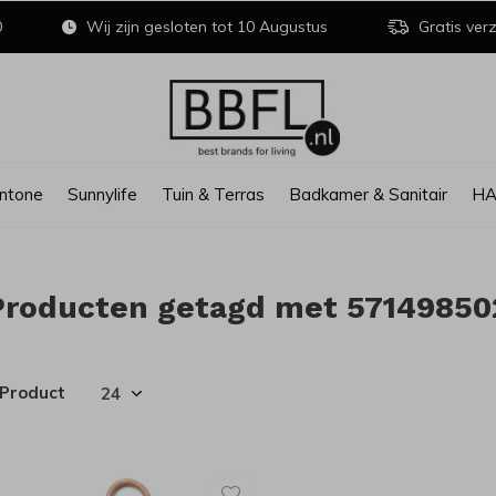
0
Wij zijn gesloten tot 10 Augustus
Gratis verz
ntone
Sunnylife
Tuin & Terras
Badkamer & Sanitair
H
Producten getagd met 57149850
 Product