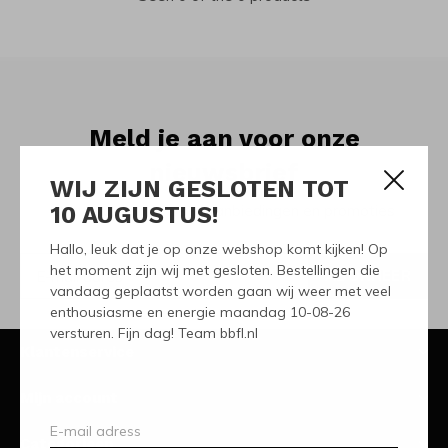
Meld je aan voor onze
nieuwsbrief
WIJ ZIJN GESLOTEN TOT
10 AUGUSTUS!
Ontvang de nieuwste aanbiedingen en promoties
Hallo, leuk dat je op onze webshop komt kijken! Op
het moment zijn wij met gesloten. Bestellingen die
ABONNEER
vandaag geplaatst worden gaan wij weer met veel
enthousiasme en energie maandag 10-08-26
versturen. Fijn dag! Team bbfl.nl
Klantenservice
Mijn account
Categorieën