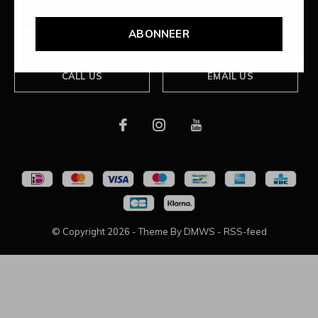
Over ons
ABONNEER
CALL US
EMAIL US
© Copyright
2026
- Theme By
DMWS
-
RSS-feed