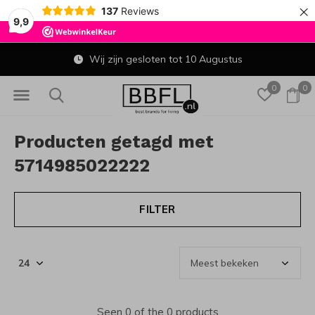
×
137
Reviews
9,9
Wij zijn gesloten tot 10 Augustus
0
0
Producten getagd met
5714985022222
FILTER
Seen 0 of the 0 products