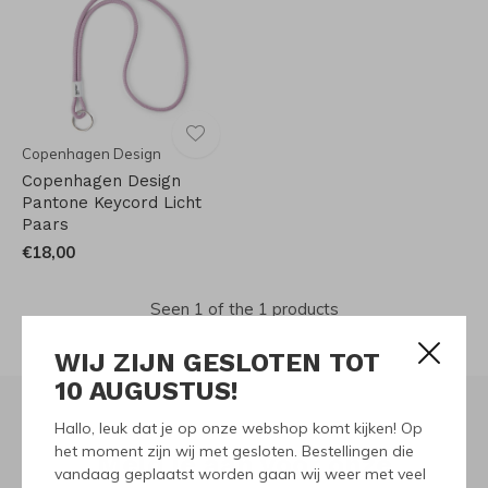
Copenhagen Design
Copenhagen Design
Pantone Keycord Licht
Paars
€18,00
Seen 1 of the 1 products
WIJ ZIJN GESLOTEN TOT
10 AUGUSTUS!
Hallo, leuk dat je op onze webshop komt kijken! Op
het moment zijn wij met gesloten. Bestellingen die
Meld je aan voor onze
vandaag geplaatst worden gaan wij weer met veel