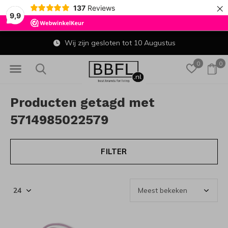
×
137
Reviews
9,9
Wij zijn gesloten tot 10 Augustus
0
0
Producten getagd met
5714985022579
FILTER