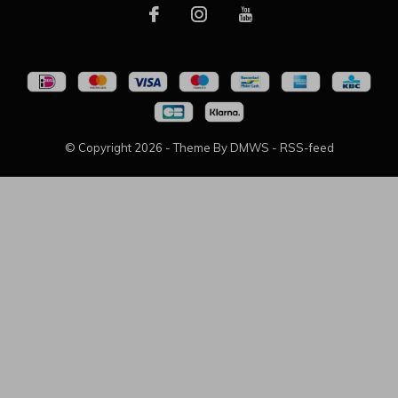
© Copyright
2026
- Theme By
DMWS
-
RSS-feed