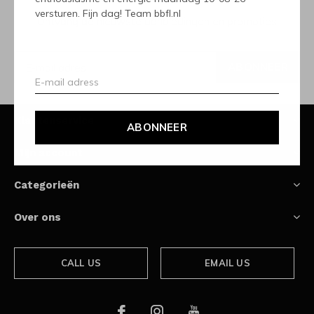
versturen. Fijn dag! Team bbfl.nl
Ontvang de nieuwste aanbiedingen en promoties
ABONNEER
Klantenservice
ABONNEER
Mijn account
Categorieën
Over ons
CALL US
EMAIL US