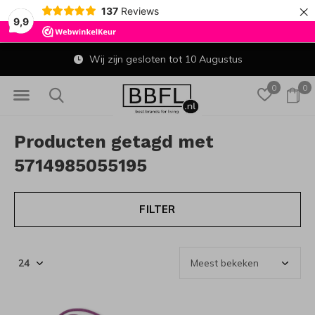
×
137
Reviews
9,9
Wij zijn gesloten tot 10 Augustus
0
0
Producten getagd met
5714985055195
FILTER