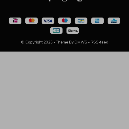
© Copyright
2026
- Theme By
DMWS
-
RSS-feed