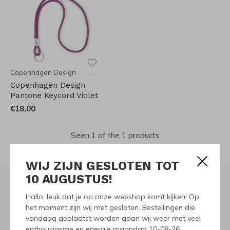
Copenhagen Design
Copenhagen Design
Pantone Keycord Violet
€18,00
Seen 1 of the 1 products
WIJ ZIJN GESLOTEN TOT
10 AUGUSTUS!
Hallo, leuk dat je op onze webshop komt kijken! Op
Meld je aan voor onze
het moment zijn wij met gesloten. Bestellingen die
vandaag geplaatst worden gaan wij weer met veel
nieuwsbrief
enthousiasme en energie maandag 10-08-26