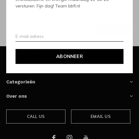
versturen. Fijn dag! Team bbfl.nl
Ontvang de nieuwste aanbiedingen en promoties
ABONNEER
Klantenservice
ABONNEER
Mijn account
Categorieën
Over ons
CALL US
EMAIL US