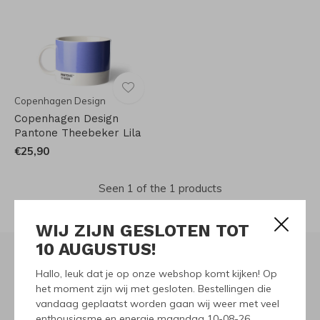
Copenhagen Design
Copenhagen Design
Pantone Theebeker Lila
€25,90
Seen 1 of the 1 products
WIJ ZIJN GESLOTEN TOT
10 AUGUSTUS!
Hallo, leuk dat je op onze webshop komt kijken! Op
Meld je aan voor onze
het moment zijn wij met gesloten. Bestellingen die
vandaag geplaatst worden gaan wij weer met veel
nieuwsbrief
enthousiasme en energie maandag 10-08-26