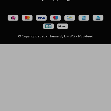
© Copyright
2026
- Theme By
DMWS
-
RSS-feed