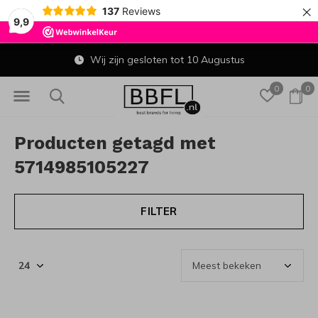
×
137
Reviews
9,9
Wij zijn gesloten tot 10 Augustus
0
0
Producten getagd met
5714985105227
FILTER