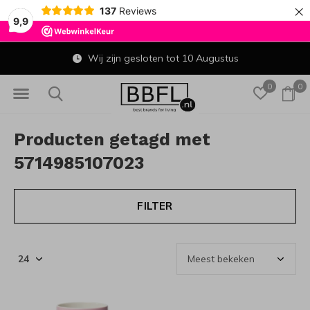
×
137
Reviews
9,9
Wij zijn gesloten tot 10 Augustus
0
0
Producten getagd met
5714985107023
FILTER