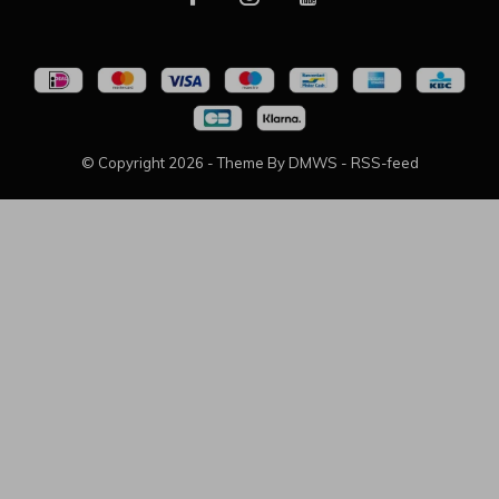
© Copyright
2026
- Theme By
DMWS
-
RSS-feed