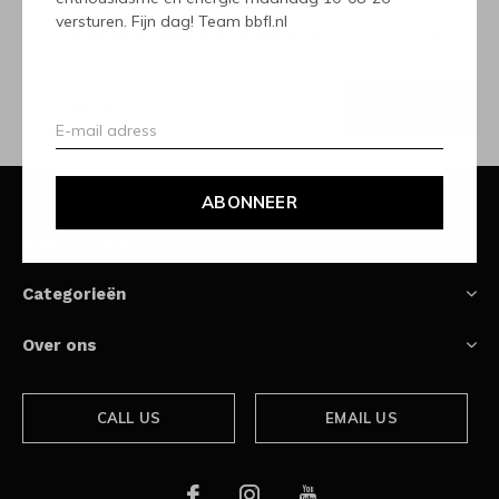
versturen. Fijn dag! Team bbfl.nl
Ontvang de nieuwste aanbiedingen en promoties
ABONNEER
Klantenservice
ABONNEER
Mijn account
Categorieën
Over ons
CALL US
EMAIL US