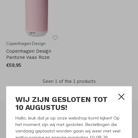
Copenhagen Design
Copenhagen Design
Pantone Vaas Roze
€59,95
Seen 1 of the 1 products
WIJ ZIJN GESLOTEN TOT
10 AUGUSTUS!
Hallo, leuk dat je op onze webshop komt kijken! Op
Meld je aan voor onze
het moment zijn wij met gesloten. Bestellingen die
vandaag geplaatst worden gaan wij weer met veel
nieuwsbrief
enthousiasme en energie maandag 10-08-26