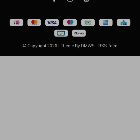
© Copyright
2026
- Theme By
DMWS
-
RSS-feed