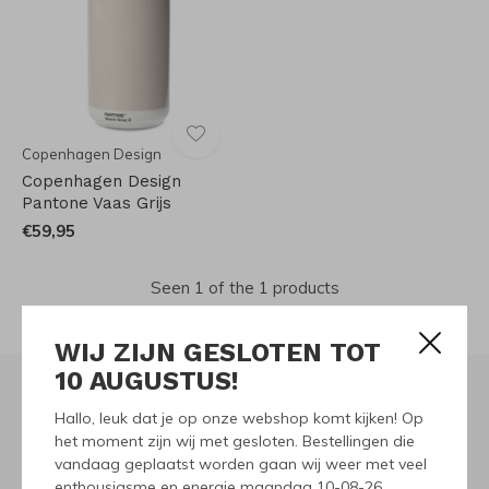
Copenhagen Design
Copenhagen Design
Pantone Vaas Grijs
€59,95
Seen 1 of the 1 products
WIJ ZIJN GESLOTEN TOT
10 AUGUSTUS!
Hallo, leuk dat je op onze webshop komt kijken! Op
Meld je aan voor onze
het moment zijn wij met gesloten. Bestellingen die
vandaag geplaatst worden gaan wij weer met veel
nieuwsbrief
enthousiasme en energie maandag 10-08-26