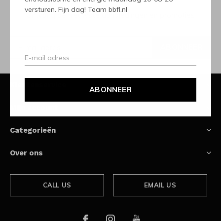
versturen. Fijn dag! Team bbfl.nl
Ontvang de nieuwste aanbiedingen en promoties
ABONNEER
Klantenservice
ABONNEER
Mijn account
Categorieën
Over ons
CALL US
EMAIL US