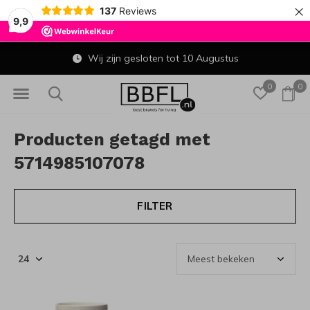
×
137
Reviews
9,9
Wij zijn gesloten tot 10 Augustus
0
0
Producten getagd met
5714985107078
FILTER