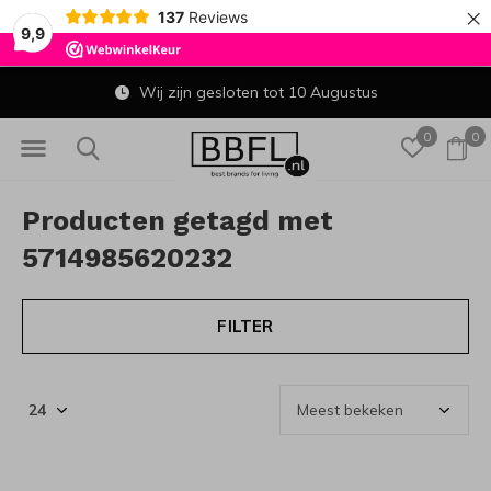
×
137
Reviews
9,9
Wij zijn gesloten tot 10 Augustus
0
0
Producten getagd met
5714985620232
FILTER