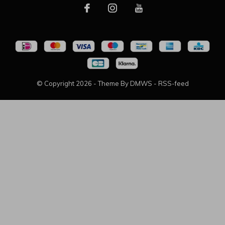
© Copyright
2026
- Theme By
DMWS
-
RSS-feed