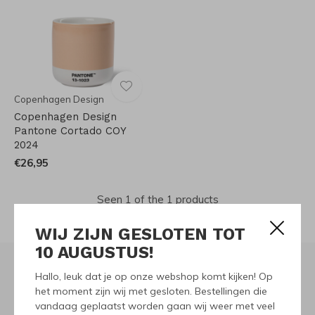
Copenhagen Design
Copenhagen Design
Pantone Cortado COY
2024
€26,95
Seen 1 of the 1 products
WIJ ZIJN GESLOTEN TOT
10 AUGUSTUS!
Hallo, leuk dat je op onze webshop komt kijken! Op
het moment zijn wij met gesloten. Bestellingen die
Meld je aan voor onze
vandaag geplaatst worden gaan wij weer met veel