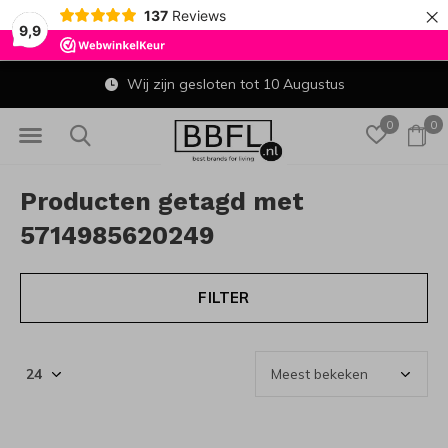
×
137
Reviews
9,9
Wij zijn gesloten tot 10 Augustus
0
0
Producten getagd met
5714985620249
FILTER