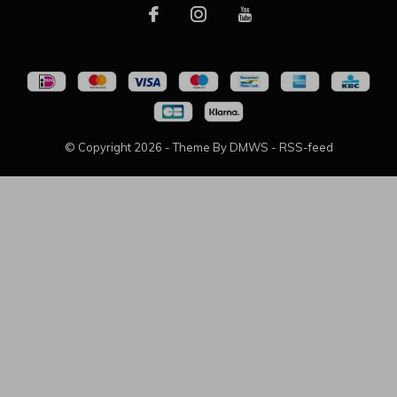
© Copyright
2026
- Theme By
DMWS
-
RSS-feed