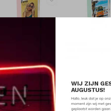
und London
Lund London
und London Fotolijst Instax Mini
Lund London Fotolijst In
14,95
€14,95
WIJ ZIJN GE
Seen 3 of the 3 pr
AUGUSTUS!
Hallo, leuk dat je op o
moment zijn wij met ges
geplaatst worden gaan 