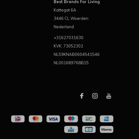
Best Brands For Living
Kattegat 6A
3446 CL Woerden
Nederland
+31627031630
KVK: 73052302
NL59KNAB0604541546
NL001689768B15