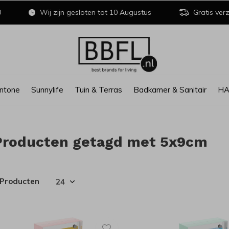
0
Wij zijn gesloten tot 10 Augustus
Gratis verz
ntone
Sunnylife
Tuin & Terras
Badkamer & Sanitair
H
Producten getagd met 5x9cm
 Producten