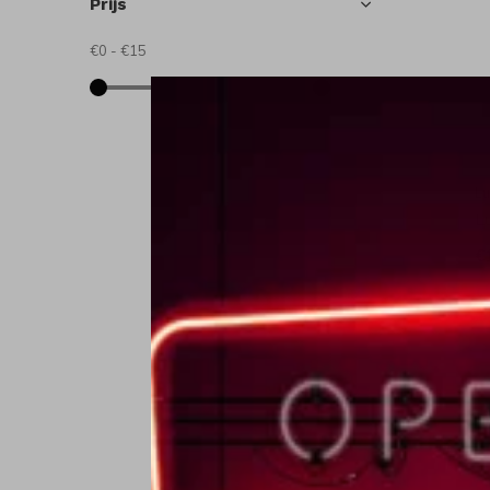
Prijs
€0
-
€15
L
L
€