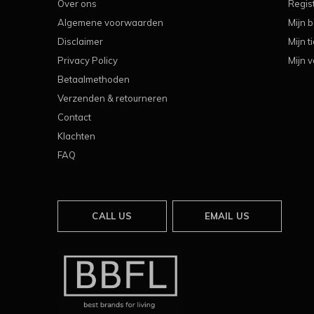
Over ons
Regis
Algemene voorwaarden
Mijn b
Disclaimer
Mijn t
Privacy Policy
Mijn v
Betaalmethoden
Verzenden & retourneren
Contact
Klachten
FAQ
CALL US
EMAIL US