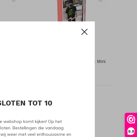
Lund London
stax Mini
Lund London Fotolijst Instax Mini
€14,95
SLOTEN TOT 10
oducts
nze webshop komt kijken! Op het
loten. Bestellingen die vandaag
9,9
wij weer met veel enthousiasme en