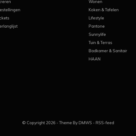
treren
Wonen
estellingen
Koken & Tafelen
ickets
Lifestyle
erlanglijst
Pantone
Sunnylife
Tuin & Terras
Badkamer & Sanitair
HAAN
© Copyright
2026
- Theme By
DMWS
-
RSS-feed