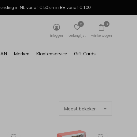
ending in NL vanaf € 50 en in BE vanaf € 100
0
0
inloggen
verlanglijst
winkelwagen
AAN
Merken
Klantenservice
Gift Cards