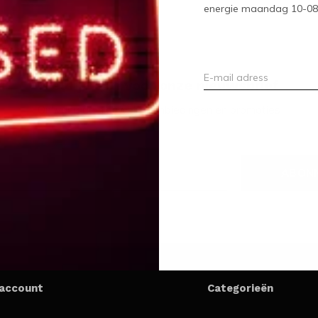
energie maandag 10-08-2
Meld je aan voor onze nieuwsbrief
Ontvang de nieuwste aanbiedingen en promoties
ABON
 account
Categorieën