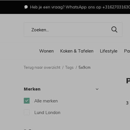
Heb je een vraag? WhatsApp ons op +3162703163
Wonen
Koken & Tafelen
Lifestyle
Pa
Terug naar overzicht
Tags
5x9cm
Merken
Alle merken
3
Lund London