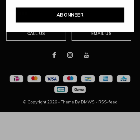
Over ons
ABONNEER
CALL US
EMAIL US
© Copyright
2026
- Theme By
DMWS
-
RSS-feed