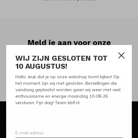
Meld je aan voor onze
nieuwsbrief
WIJ ZIJN GESLOTEN TOT
10 AUGUSTUS!
Ontvang de nieuwste aanbiedingen en promoties
Hallo, leuk dat je op onze webshop komt kijken! Op
het moment zijn wij met gesloten. Bestellingen die
ABONNEER
vandaag geplaatst worden gaan wij weer met veel
enthousiasme en energie maandag 10-08-26
versturen. Fijn dag! Team bbfl.nl
Klantenservice
Mijn account
Categorieën