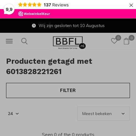
×
137
Reviews
9,9
Wij zijn gesloten tot 10 Augustus
0
0
Producten getagd met
6013828221261
FILTER
Seen 0 of the 0 products