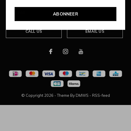
Over ons
ABONNEER
CALL US
EMAIL US
© Copyright
2026
- Theme By
DMWS
-
RSS-feed