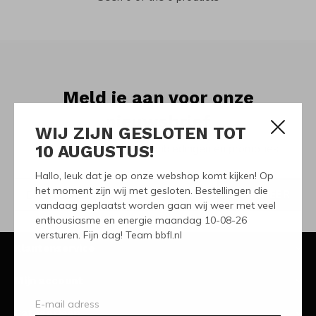
Meld je aan voor onze
nieuwsbrief
WIJ ZIJN GESLOTEN TOT
10 AUGUSTUS!
Ontvang de nieuwste aanbiedingen en promoties
Hallo, leuk dat je op onze webshop komt kijken! Op
het moment zijn wij met gesloten. Bestellingen die
ABONNEER
vandaag geplaatst worden gaan wij weer met veel
enthousiasme en energie maandag 10-08-26
versturen. Fijn dag! Team bbfl.nl
Klantenservice
Mijn account
Categorieën