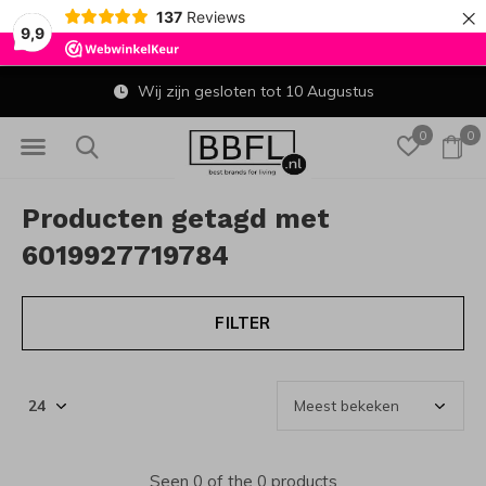
×
137
Reviews
9,9
Wij zijn gesloten tot 10 Augustus
0
0
Producten getagd met
6019927719784
FILTER
Seen 0 of the 0 products