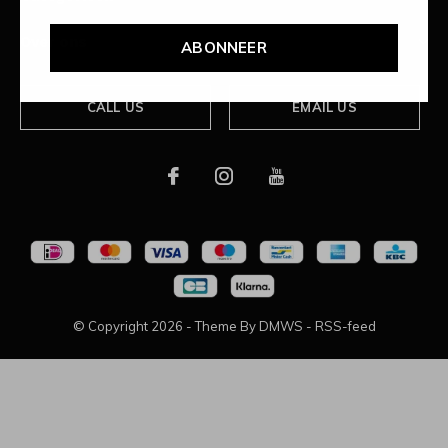
Over ons
ABONNEER
CALL US
EMAIL US
© Copyright
2026
- Theme By
DMWS
-
RSS-feed