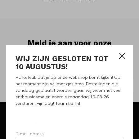
Meld je aan voor onze
nieuwsbrief
WIJ ZIJN GESLOTEN TOT
10 AUGUSTUS!
Ontvang de nieuwste aanbiedingen en promoties
Hallo, leuk dat je op onze webshop komt kijken! Op
het moment zijn wij met gesloten. Bestellingen die
ABONNEER
vandaag geplaatst worden gaan wij weer met veel
enthousiasme en energie maandag 10-08-26
versturen. Fijn dag! Team bbfl.nl
Klantenservice
Mijn account
Categorieën