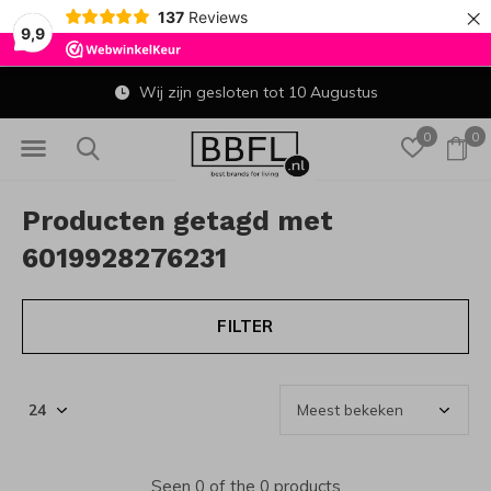
×
137
Reviews
9,9
Wij zijn gesloten tot 10 Augustus
0
0
Producten getagd met
6019928276231
FILTER
Seen 0 of the 0 products