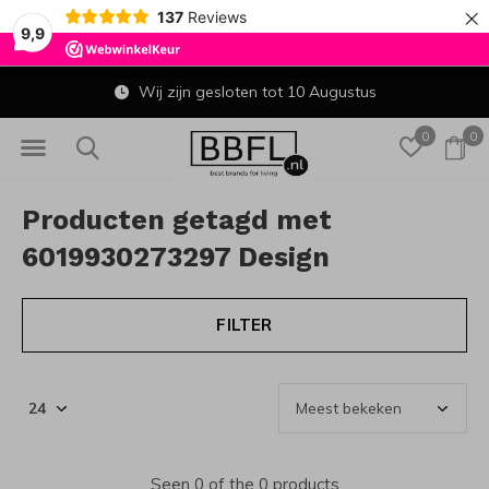
×
137
Reviews
9,9
Wij zijn gesloten tot 10 Augustus
0
0
Producten getagd met
6019930273297 Design
FILTER
Seen 0 of the 0 products