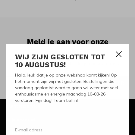
Meld je aan voor onze
nieuwsbrief
WIJ ZIJN GESLOTEN TOT
10 AUGUSTUS!
Ontvang de nieuwste aanbiedingen en promoties
Hallo, leuk dat je op onze webshop komt kijken! Op
het moment zijn wij met gesloten. Bestellingen die
ABONNEER
vandaag geplaatst worden gaan wij weer met veel
enthousiasme en energie maandag 10-08-26
versturen. Fijn dag! Team bbfl.nl
Klantenservice
Mijn account
Categorieën