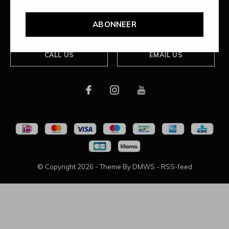
Over ons
ABONNEER
CALL US
EMAIL US
© Copyright
2026
- Theme By
DMWS
-
RSS-feed