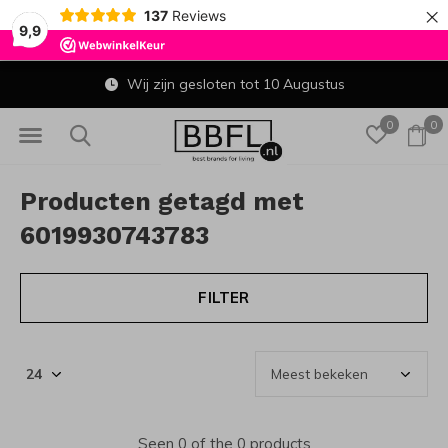
×
137
Reviews
9,9
Wij zijn gesloten tot 10 Augustus
0
0
Producten getagd met
6019930743783
FILTER
Seen 0 of the 0 products