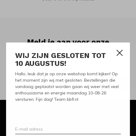
Meld je aan voor onze
nieuwsbrief
WIJ ZIJN GESLOTEN TOT
10 AUGUSTUS!
Ontvang de nieuwste aanbiedingen en promoties
Hallo, leuk dat je op onze webshop komt kijken! Op
het moment zijn wij met gesloten. Bestellingen die
ABONNEER
vandaag geplaatst worden gaan wij weer met veel
enthousiasme en energie maandag 10-08-26
versturen. Fijn dag! Team bbfl.nl
Klantenservice
Mijn account
Categorieën