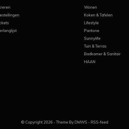
treren
Wonen
estellingen
Koken & Tafelen
ickets
Lifestyle
erlanglijst
Pantone
Sunnylife
Tuin & Terras
Badkamer & Sanitair
HAAN
© Copyright
2026
- Theme By
DMWS
-
RSS-feed