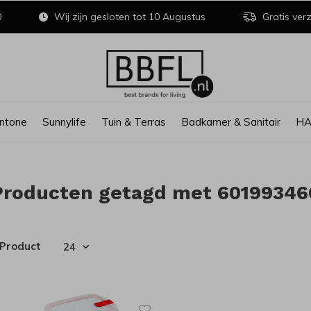
0
Wij zijn gesloten tot 10 Augustus
Gratis verz
ntone
Sunnylife
Tuin & Terras
Badkamer & Sanitair
H
Producten getagd met 60199346
 Product