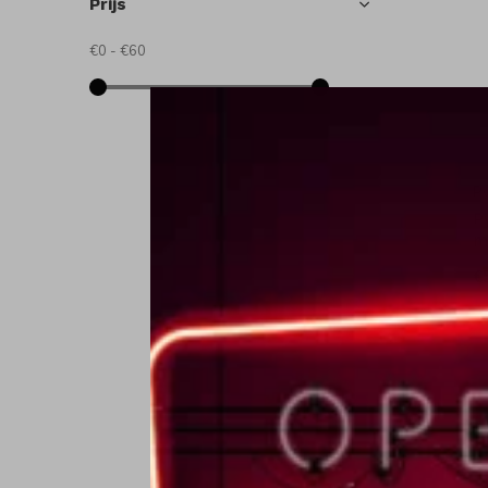
Prijs
€0
-
€60
P
P
m
€