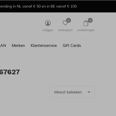
ending in NL vanaf € 50 en in BE vanaf € 100
0
0
inloggen
verlanglijst
winkelwagen
AAN
Merken
Klantenservice
Gift Cards
67627