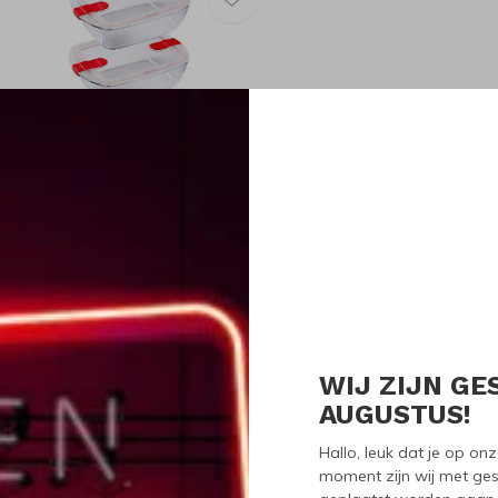
yrex
yrex Cook & Heat Ovenschaal
et Deksel 3-delig
58,95
WIJ ZIJN GE
Seen 1 of the 1 pr
AUGUSTUS!
Hallo, leuk dat je op o
moment zijn wij met ges