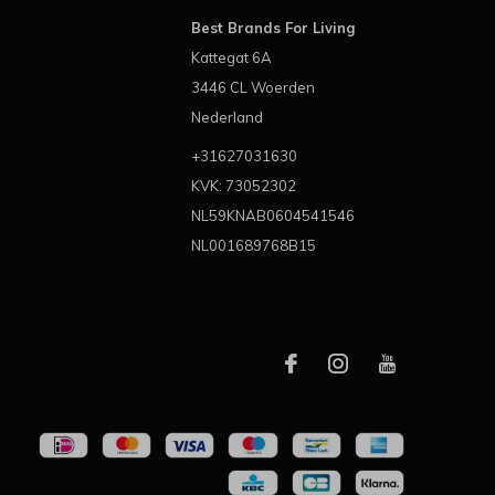
Best Brands For Living
Kattegat 6A
3446 CL Woerden
Nederland
+31627031630
KVK: 73052302
NL59KNAB0604541546
NL001689768B15