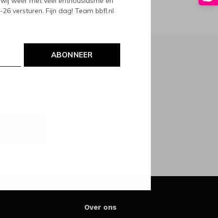
wij weer met veel enthousiasme en
6 versturen. Fijn dag! Team bbfl.nl
ABONNEER
NEER
Over ons