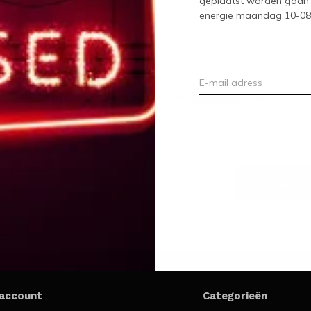
geplaatst worden gaan 
energie maandag 10-08-2
Meld je aan voor onze nieuwsbrief
Ontvang de nieuwste aanbiedingen en promoties
ABON
 account
Categorieën