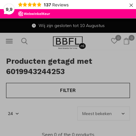
×
137
Reviews
9,9
Wij zijn gesloten tot 10 Augustus
0
0
Producten getagd met
6019943244253
FILTER
Seen 0 of the 0 products