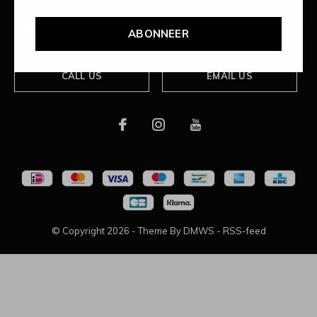
Over ons
ABONNEER
CALL US
EMAIL US
© Copyright
2026
- Theme By
DMWS
-
RSS-feed