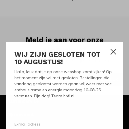
Meld je aan voor onze
nieuwsbrief
WIJ ZIJN GESLOTEN TOT
10 AUGUSTUS!
Ontvang de nieuwste aanbiedingen en promoties
Hallo, leuk dat je op onze webshop komt kijken! Op
het moment zijn wij met gesloten. Bestellingen die
ABONNEER
vandaag geplaatst worden gaan wij weer met veel
enthousiasme en energie maandag 10-08-26
versturen. Fijn dag! Team bbfl.nl
Klantenservice
Mijn account
Categorieën