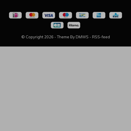
© Copyright
2026
- Theme By
DMWS
-
RSS-feed