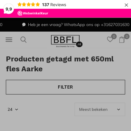
×
137
Reviews
9,9
Heb je een vraag? WhatsApp ons op +31627031630
0
0
Producten getagd met 650ml
fles Aarke
FILTER