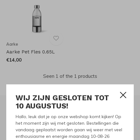
Aarke
Aarke Pet Fles 0.65L
€14,00
Seen 1 of the 1 products
WIJ ZIJN GESLOTEN TOT
10 AUGUSTUS!
Hallo, leuk dat je op onze webshop komt kijken! Op
Meld je aan voor onze
het moment zijn wij met gesloten. Bestellingen die
vandaag geplaatst worden gaan wij weer met veel
nieuwsbrief
enthousiasme en energie maandag 10-08-26