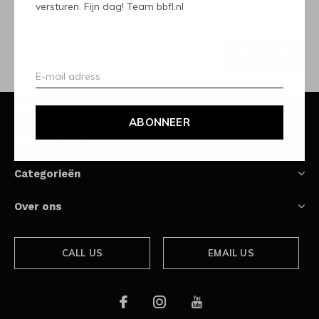
versturen. Fijn dag! Team bbfl.nl
Ontvang de nieuwste aanbiedingen en promoties
ABONNEER
Klantenservice
ABONNEER
Mijn account
Categorieën
Over ons
CALL US
EMAIL US