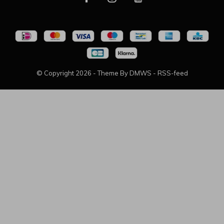
© Copyright
2026
- Theme By
DMWS
-
RSS-feed