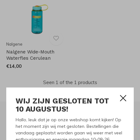
Nalgene
Nalgene Wide-Mouth
Waterfles Cerulean
€14,00
Seen 1 of the 1 products
WIJ ZIJN GESLOTEN TOT
10 AUGUSTUS!
Hallo, leuk dat je op onze webshop komt kijken! Op
Meld je aan voor onze
het moment zijn wij met gesloten. Bestellingen die
vandaag geplaatst worden gaan wij weer met veel
nieuwsbrief
enthousiasme en energie maandag 10-08-26