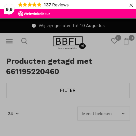
×
137
Reviews
9,9
Wij zijn gesloten tot 10 Augustus
0
0
Producten getagd met
661195220460
FILTER