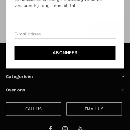
versturen. Fijn dag! Team bbfl.nl
Ontvang de nieuwste aanbiedingen en promoties
ABONNEER
Klantenservice
ABONNEER
Mijn account
Categorieën
Over ons
CALL US
EMAIL US