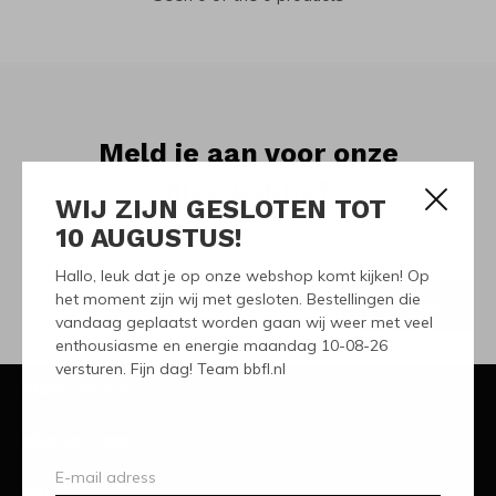
Meld je aan voor onze
nieuwsbrief
WIJ ZIJN GESLOTEN TOT
10 AUGUSTUS!
Ontvang de nieuwste aanbiedingen en promoties
Hallo, leuk dat je op onze webshop komt kijken! Op
het moment zijn wij met gesloten. Bestellingen die
ABONNEER
vandaag geplaatst worden gaan wij weer met veel
enthousiasme en energie maandag 10-08-26
versturen. Fijn dag! Team bbfl.nl
Klantenservice
Mijn account
Categorieën