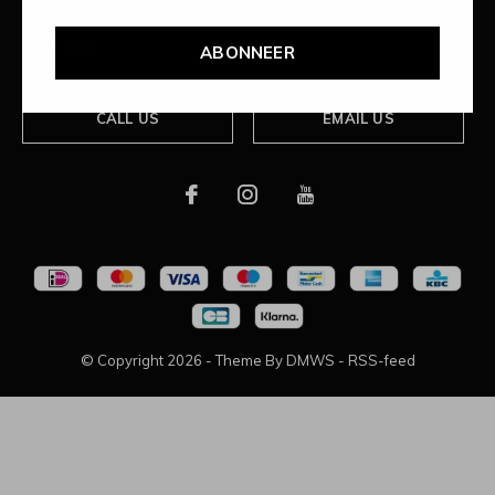
Over ons
ABONNEER
CALL US
EMAIL US
© Copyright
2026
- Theme By
DMWS
-
RSS-feed