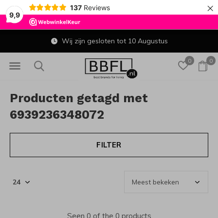
×
137
Reviews
9,9
Wij zijn gesloten tot 10 Augustus
0
0
Producten getagd met
6939236348072
FILTER
Seen 0 of the 0 products