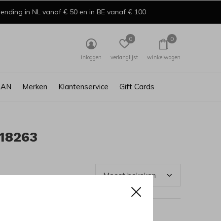
ending in NL vanaf € 50 en in BE vanaf € 100
0
0
inloggen
verlanglijst
winkelwagen
AAN
Merken
Klantenservice
Gift Cards
18263