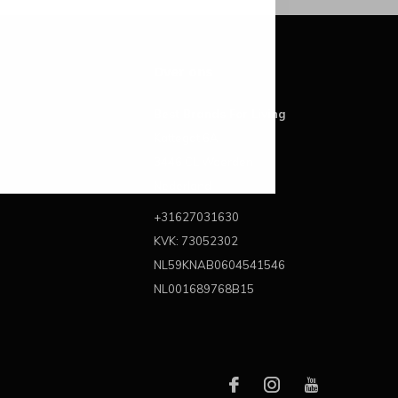
Over ons
Best Brands For Living
Kattegat 6A
3446 CL Woerden
Nederland
+31627031630
KVK: 73052302
NL59KNAB0604541546
NL001689768B15