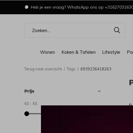
Heb je een vraag? WhatsApp ons op +3162703163
Wonen
Koken & Tafelen
Lifestyle
Pa
Terug naar overzicht
Tags
6939236418263
Prijs
€0
-
€5
0