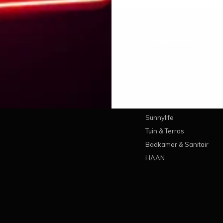
 account
Categorieën
treren
Wonen
estellingen
Koken & Tafelen
ickets
Lifestyle
erlanglijst
Pantone
Sunnylife
Tuin & Terras
Badkamer & Sanitair
HAAN