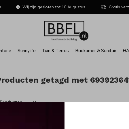
0
Wij zijn gesloten tot 10 Augustus
Gratis verz
ntone
Sunnylife
Tuin & Terras
Badkamer & Sanitair
H
Producten getagd met 69392364
 Producten