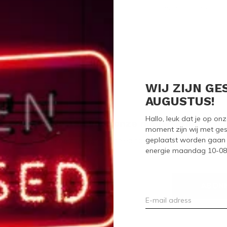
Seen 0 of the 0 pr
WIJ ZIJN GE
AUGUSTUS!
Hallo, leuk dat je op o
Meld je aan voor onze nieuwsbrief
moment zijn wij met ges
geplaatst worden gaan 
Ontvang de nieuwste aanbiedingen en promoties
energie maandag 10-08-2
ABON