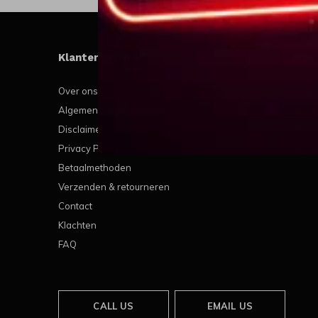
Klantenservice
Mijn
Over ons
Regis
Algemene voorwaarden
Mijn b
Disclaimer
Mijn t
Privacy Policy
Mijn v
Betaalmethoden
Verzenden & retourneren
Contact
Klachten
FAQ
CALL US
EMAIL US