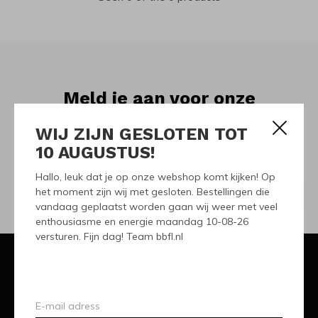
Meld je aan voor onze
nieuwsbrief
WIJ ZIJN GESLOTEN TOT
10 AUGUSTUS!
Ontvang de nieuwste aanbiedingen en promoties
Hallo, leuk dat je op onze webshop komt kijken! Op
het moment zijn wij met gesloten. Bestellingen die
ABONNEER
vandaag geplaatst worden gaan wij weer met veel
enthousiasme en energie maandag 10-08-26
versturen. Fijn dag! Team bbfl.nl
Klantenservice
Mijn account
Categorieën