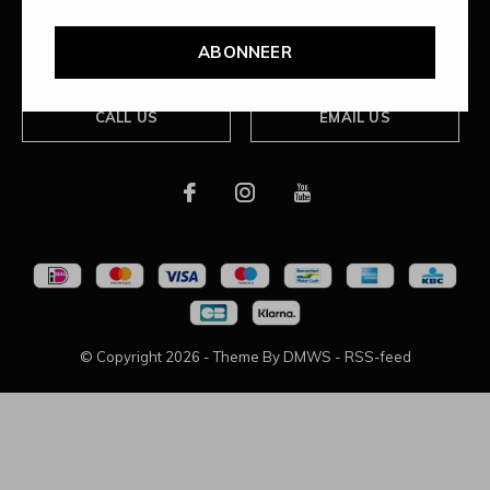
Over ons
ABONNEER
CALL US
EMAIL US
© Copyright
2026
- Theme By
DMWS
-
RSS-feed