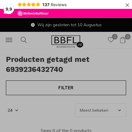
×
137
Reviews
9,9
Wij zijn gesloten tot 10 Augustus
0
0
Producten getagd met
6939236432740
FILTER
Seen 0 of the 0 products