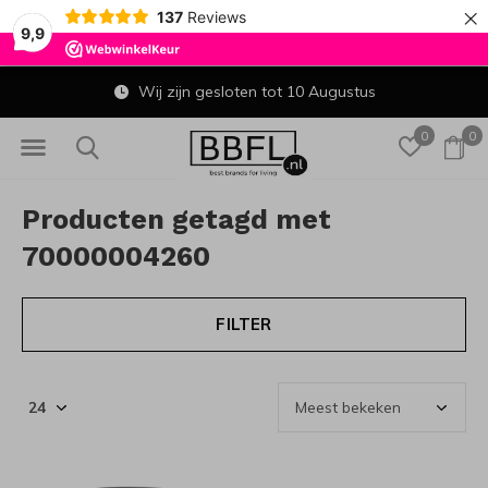
×
137
Reviews
9,9
Wij zijn gesloten tot 10 Augustus
0
0
Producten getagd met
70000004260
FILTER