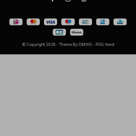
© Copyright
2026
- Theme By
DMWS
-
RSS-feed