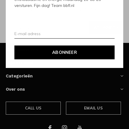
versturen. Fijn dag! Team bbfl.nl
Ontvang de nieuwste aanbiedingen en promoties
ABONNEER
Klantenservice
ABONNEER
Mijn account
Categorieën
Over ons
CALL US
EMAIL US