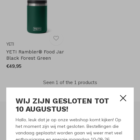
YETI
YETI Rambler® Food Jar
Black Forest Green
€49,95
Seen 1 of the 1 products
WIJ ZIJN GESLOTEN TOT
10 AUGUSTUS!
Hallo, leuk dat je op onze webshop komt kijken! Op
Meld je aan voor onze
het moment zijn wij met gesloten. Bestellingen die
vandaag geplaatst worden gaan wij weer met veel
nieuwsbrief
enthousiasme en energie maandag 10-08-26