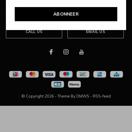
Over ons
ABONNEER
CALL US
EMAIL US
© Copyright
2026
- Theme By
DMWS
-
RSS-feed