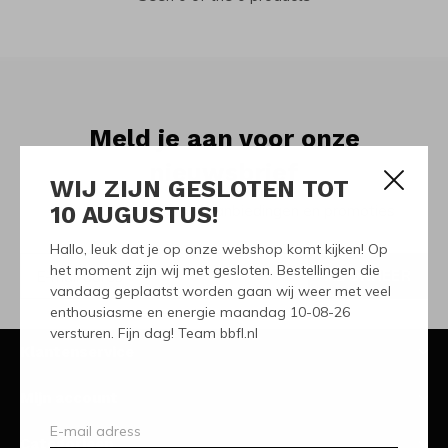
Meld je aan voor onze
nieuwsbrief
WIJ ZIJN GESLOTEN TOT
10 AUGUSTUS!
Ontvang de nieuwste aanbiedingen en promoties
Hallo, leuk dat je op onze webshop komt kijken! Op
het moment zijn wij met gesloten. Bestellingen die
ABONNEER
vandaag geplaatst worden gaan wij weer met veel
enthousiasme en energie maandag 10-08-26
versturen. Fijn dag! Team bbfl.nl
Klantenservice
Mijn account
Categorieën