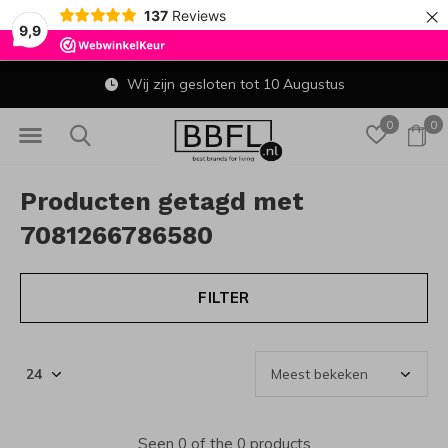
×
137
Reviews
9,9
Wij zijn gesloten tot 10 Augustus
0
0
Producten getagd met
7081266786580
FILTER
Seen 0 of the 0 products