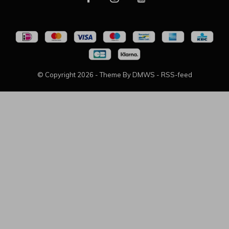
© Copyright
2026
- Theme By
DMWS
-
RSS-feed