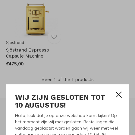
Sjöstrand
Sjöstrand Espresso
Capsule Machine
€475,00
Seen 1 of the 1 products
WIJ ZIJN GESLOTEN TOT
10 AUGUSTUS!
Hallo, leuk dat je op onze webshop komt kijken! Op
Meld je aan voor onze
het moment zijn wij met gesloten. Bestellingen die
vandaag geplaatst worden gaan wij weer met veel
nieuwsbrief
enthousiasme en energie maandag 10-08-26