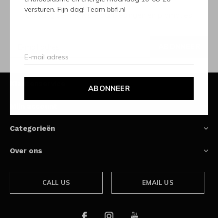
versturen. Fijn dag! Team bbfl.nl
Ontvang de nieuwste aanbiedingen en promoties
ABONNEER
Klantenservice
ABONNEER
Mijn account
Categorieën
Over ons
CALL US
EMAIL US