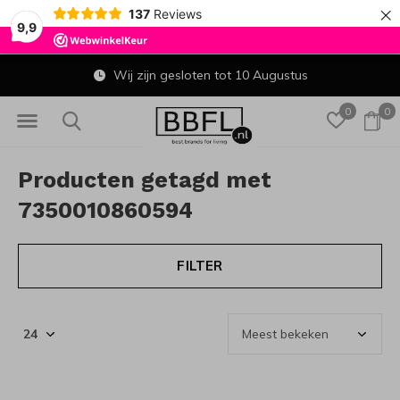
×
137
Reviews
9,9
Wij zijn gesloten tot 10 Augustus
0
0
Producten getagd met
7350010860594
FILTER