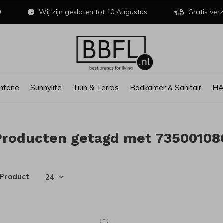
0
Wij zijn gesloten tot 10 Augustus
Gratis verz
ntone
Sunnylife
Tuin & Terras
Badkamer & Sanitair
H
Producten getagd met 73500108
 Product