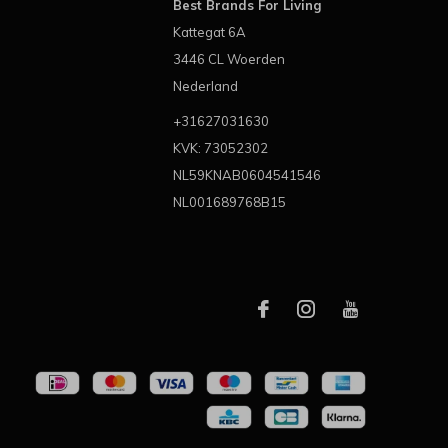
Best Brands For Living
Kattegat 6A
3446 CL Woerden
Nederland
+31627031630
KVK: 73052302
NL59KNAB0604541546
NL001689768B15