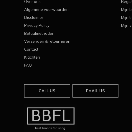
Over ons
Regis
Algemene voorwaarden
Mijn b
Disclaimer
Mijn t
Privacy Policy
Mijn v
Betaalmethoden
Verzenden & retourneren
Contact
Klachten
FAQ
CALL US
EMAIL US