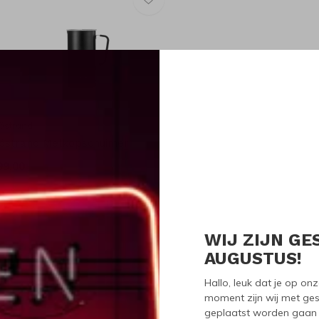
östrand
jöstrand Melkopschuimer
99,00
WIJ ZIJN GE
Seen 1 of the 1 pr
AUGUSTUS!
Hallo, leuk dat je op o
moment zijn wij met ges
geplaatst worden gaan 