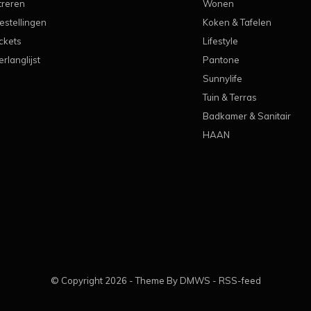
treren
Wonen
estellingen
Koken & Tafelen
ickets
Lifestyle
erlanglijst
Pantone
Sunnylife
Tuin & Terras
Badkamer & Sanitair
HAAN
© Copyright
2026
- Theme By
DMWS
-
RSS-feed