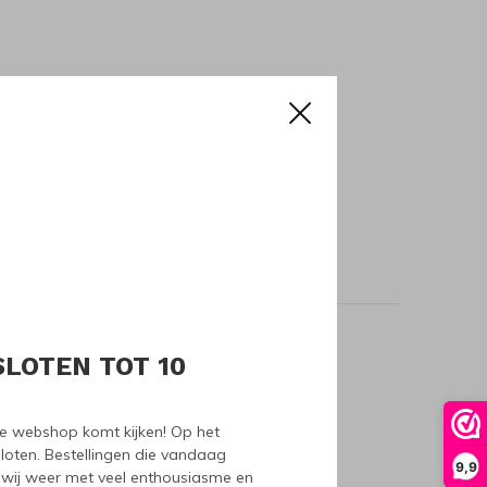
SLOTEN TOT 10
oducts
nze webshop komt kijken! Op het
loten. Bestellingen die vandaag
9,9
wij weer met veel enthousiasme en