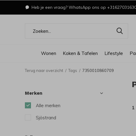
Heb je een vraag? WhatsApp ons op +3162703163
Wonen
Koken & Tafelen
Lifestyle
Pa
Terug naar overzicht
Tags
7350010860709
Merken
Alle merken
1
Sjöstrand