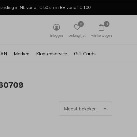
ending in NL vanaf € 50 en in BE vanaf € 100
0
0
inloggen
verlanglijst
winkelwagen
AAN
Merken
Klantenservice
Gift Cards
60709