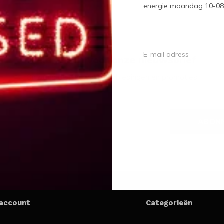
energie maandag 10-08-2
Meld je aan voor onze nieuwsbrief
Ontvang de nieuwste aanbiedingen en promoties
ABON
 account
Categorieën