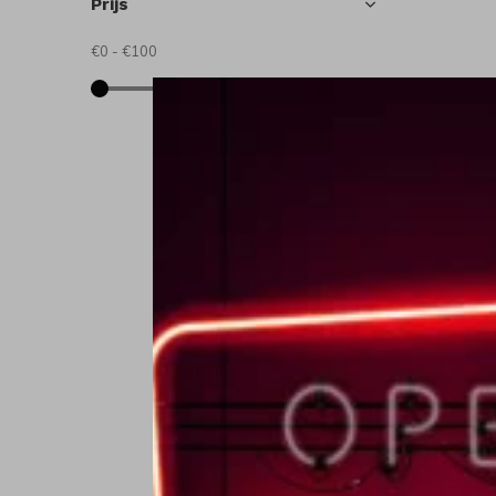
Prijs
€0
-
€100
Sj
S
€