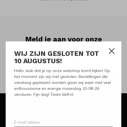
Meld je aan voor onze
nieuwsbrief
WIJ ZIJN GESLOTEN TOT
10 AUGUSTUS!
Ontvang de nieuwste aanbiedingen en promoties
Hallo, leuk dat je op onze webshop komt kijken! Op
het moment zijn wij met gesloten. Bestellingen die
ABONNEER
vandaag geplaatst worden gaan wij weer met veel
enthousiasme en energie maandag 10-08-26
versturen. Fijn dag! Team bbfl.nl
Klantenservice
Mijn account
Categorieën