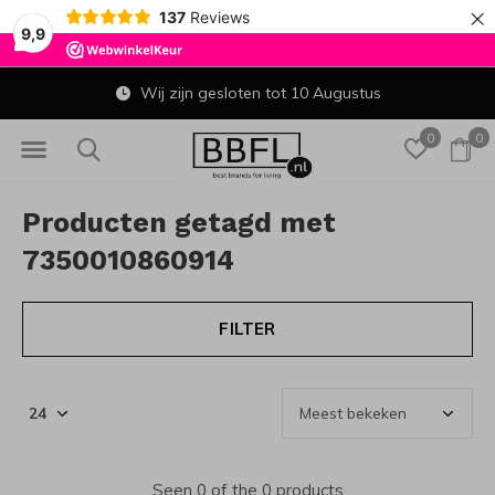
×
137
Reviews
9,9
Wij zijn gesloten tot 10 Augustus
0
0
Producten getagd met
7350010860914
FILTER
Seen 0 of the 0 products