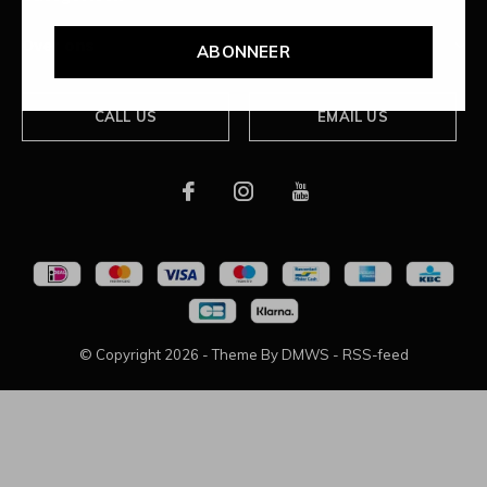
Over ons
ABONNEER
CALL US
EMAIL US
© Copyright
2026
- Theme By
DMWS
-
RSS-feed