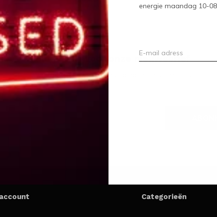
energie maandag 10-08-2
Meld je aan voor onze nieuwsbrief
Ontvang de nieuwste aanbiedingen en promoties
ABON
 account
Categorieën