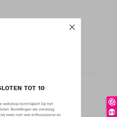
SLOTEN TOT 10
oducts
nze webshop komt kijken! Op het
loten. Bestellingen die vandaag
9,9
wij weer met veel enthousiasme en