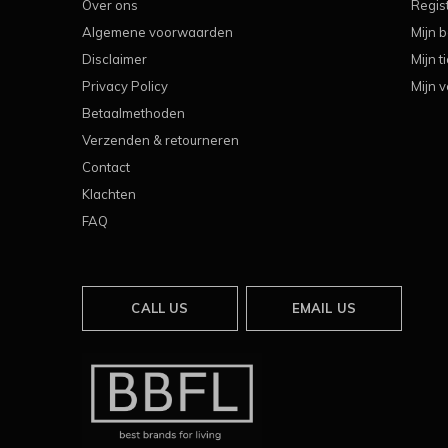
Over ons
Regis
Algemene voorwaarden
Mijn b
Disclaimer
Mijn t
Privacy Policy
Mijn v
Betaalmethoden
Verzenden & retourneren
Contact
Klachten
FAQ
CALL US
EMAIL US