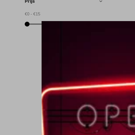
Prijs
€0
-
€15
A
A
€