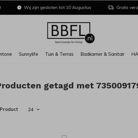
0
Wij zijn gesloten tot 10 Augustus
Gratis verz
ntone
Sunnylife
Tuin & Terras
Badkamer & Sanitair
H
Producten getagd met 73500917
 Product