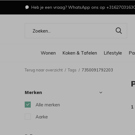
Heb je een vraag? WhatsApp ons op +3162703163
Wonen
Koken & Tafelen
Lifestyle
Pa
Terug naar overzicht
Tags
7350091792203
Merken
Alle merken
1
Aarke