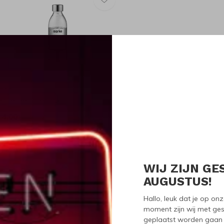
arke
arke Pet Fles 0.65L
14,00
WIJ ZIJN GE
Seen 1 of the 1 pr
AUGUSTUS!
Hallo, leuk dat je op o
moment zijn wij met ges
geplaatst worden gaan 