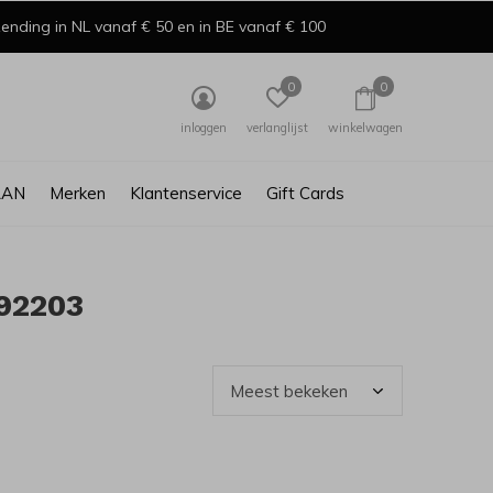
ending in NL vanaf € 50 en in BE vanaf € 100
0
0
inloggen
verlanglijst
winkelwagen
AAN
Merken
Klantenservice
Gift Cards
92203