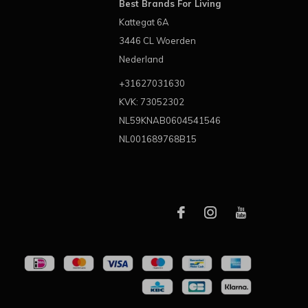
Best Brands For Living
Kattegat 6A
3446 CL Woerden
Nederland
+31627031630
KVK: 73052302
NL59KNAB0604541546
NL001689768B15