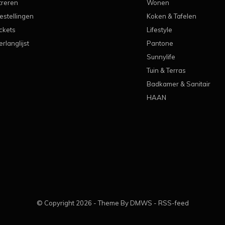
treren
Wonen
estellingen
Koken & Tafelen
ickets
Lifestyle
erlanglijst
Pantone
Sunnylife
Tuin & Terras
Badkamer & Sanitair
HAAN
© Copyright
2026
- Theme By
DMWS
-
RSS-feed