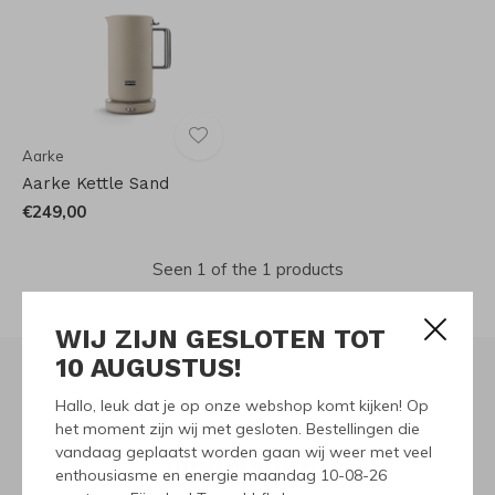
Aarke
Aarke Kettle Sand
€249,00
Seen 1 of the 1 products
WIJ ZIJN GESLOTEN TOT
10 AUGUSTUS!
Hallo, leuk dat je op onze webshop komt kijken! Op
Meld je aan voor onze
het moment zijn wij met gesloten. Bestellingen die
vandaag geplaatst worden gaan wij weer met veel
nieuwsbrief
enthousiasme en energie maandag 10-08-26