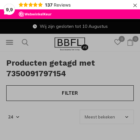
×
137
Reviews
9,9
Wij zijn gesloten tot 10 Augustus
0
0
Producten getagd met
7350091797154
FILTER