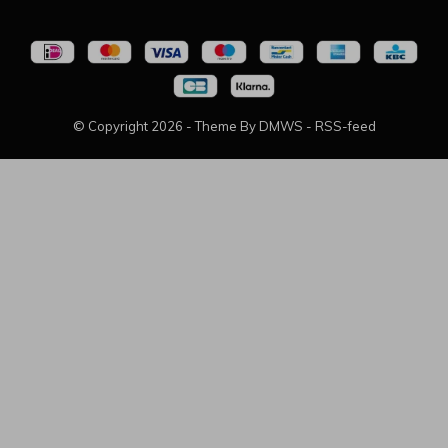
© Copyright
2026
- Theme By
DMWS
-
RSS-feed