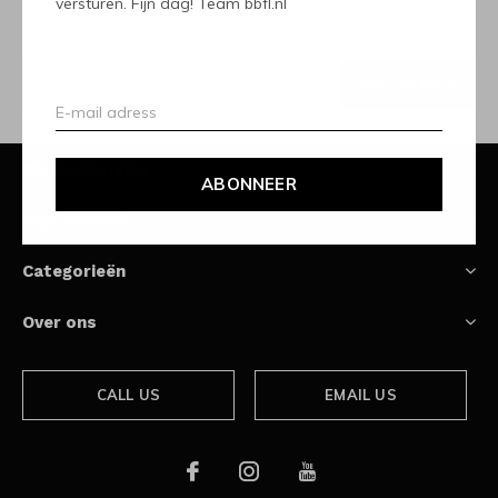
versturen. Fijn dag! Team bbfl.nl
Ontvang de nieuwste aanbiedingen en promoties
ABONNEER
Klantenservice
ABONNEER
Mijn account
Categorieën
Over ons
CALL US
EMAIL US