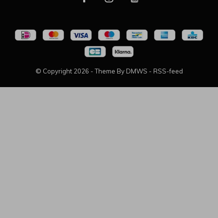
© Copyright
2026
- Theme By
DMWS
-
RSS-feed