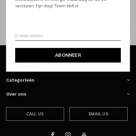
versturen. Fijn dag! Team bbfl.nl
Ontvang de nieuwste aanbiedingen en promoties
ABONNEER
Klantenservice
ABONNEER
Mijn account
Categorieën
Over ons
CALL US
EMAIL US