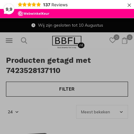
×
137
Reviews
9,9
Wij zijn gesloten tot 10 Augustus
0
0
Producten getagd met
7423528137110
FILTER