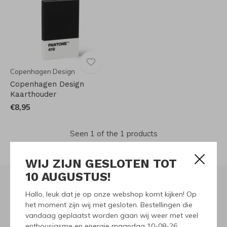
Copenhagen Design
Copenhagen Design
Kaarthouder
€8,95
Seen 1 of the 1 products
WIJ ZIJN GESLOTEN TOT
10 AUGUSTUS!
Hallo, leuk dat je op onze webshop komt kijken! Op
Meld je aan voor onze
het moment zijn wij met gesloten. Bestellingen die
vandaag geplaatst worden gaan wij weer met veel
nieuwsbrief
enthousiasme en energie maandag 10-08-26