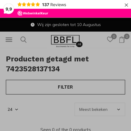
×
137
Reviews
9,9
Wij zijn gesloten tot 10 Augustus
0
0
Producten getagd met
7423528137134
FILTER
Seen 0 of the 0 products