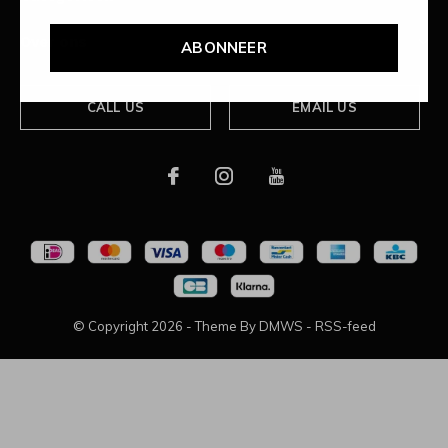
Over ons
ABONNEER
CALL US
EMAIL US
© Copyright
2026
- Theme By
DMWS
-
RSS-feed