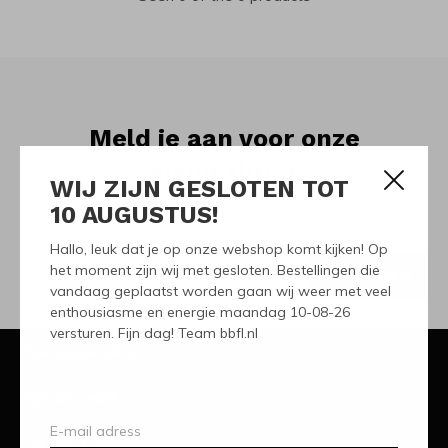
Meld je aan voor onze
nieuwsbrief
WIJ ZIJN GESLOTEN TOT
10 AUGUSTUS!
Ontvang de nieuwste aanbiedingen en promoties
Hallo, leuk dat je op onze webshop komt kijken! Op
het moment zijn wij met gesloten. Bestellingen die
ABONNEER
vandaag geplaatst worden gaan wij weer met veel
enthousiasme en energie maandag 10-08-26
versturen. Fijn dag! Team bbfl.nl
Klantenservice
Mijn account
Categorieën