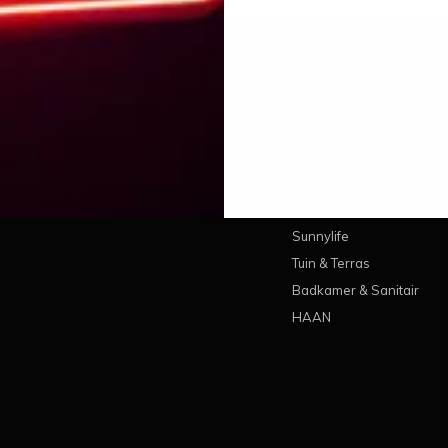
 account
Categorieën
treren
Wonen
estellingen
Koken & Tafelen
ickets
Lifestyle
erlanglijst
Pantone
Sunnylife
Tuin & Terras
Badkamer & Sanitair
HAAN