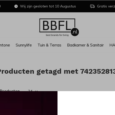
0
Wij zijn gesloten tot 10 Augustus
Gratis verz
ntone
Sunnylife
Tuin & Terras
Badkamer & Sanitair
H
Producten getagd met 74235281
 Producten