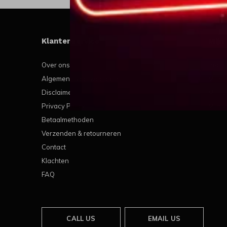
Klantenservice
Mijn
Over ons
Regis
Algemene voorwaarden
Mijn b
Disclaimer
Mijn t
Privacy Policy
Mijn v
Betaalmethoden
Verzenden & retourneren
Contact
Klachten
FAQ
CALL US
EMAIL US