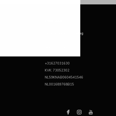
Over ons
Best Brands For Living
Kattegat 6A
3446 CL Woerden
Nederland
+31627031630
KVK: 73052302
NL59KNAB0604541546
NL001689768B15