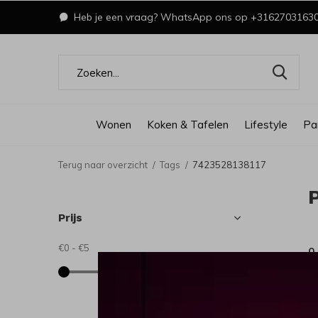
Heb je een vraag? WhatsApp ons op +3162703163
Wonen
Koken & Tafelen
Lifestyle
Pa
Terug naar overzicht
Tags
7423528138117
Prijs
€0
-
€5
0