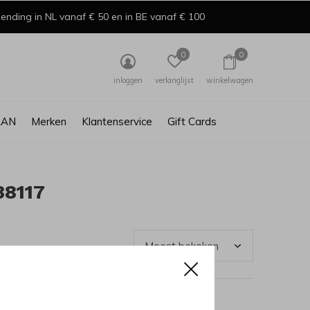
ending in NL vanaf € 50 en in BE vanaf € 100
0
0
inloggen
verlanglijst
winkelwagen
AAN
Merken
Klantenservice
Gift Cards
38117