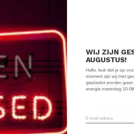
Seen 0 of the 0 pr
WIJ ZIJN GE
AUGUSTUS!
Hallo, leuk dat je op o
Meld je aan voor onze nieuwsbrief
moment zijn wij met ges
geplaatst worden gaan 
Ontvang de nieuwste aanbiedingen en promoties
energie maandag 10-08-2
ABON