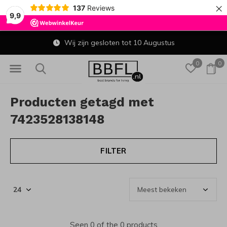
×
137
Reviews
9,9
Wij zijn gesloten tot 10 Augustus
0
0
Producten getagd met
7423528138148
FILTER
Seen 0 of the 0 products