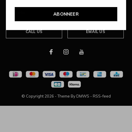
Over ons
ABONNEER
CALL US
EMAIL US
© Copyright
2026
- Theme By
DMWS
-
RSS-feed