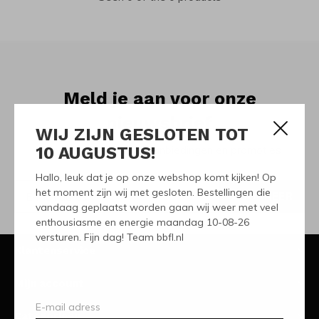
Meld je aan voor onze
nieuwsbrief
WIJ ZIJN GESLOTEN TOT
10 AUGUSTUS!
Ontvang de nieuwste aanbiedingen en promoties
Hallo, leuk dat je op onze webshop komt kijken! Op
het moment zijn wij met gesloten. Bestellingen die
ABONNEER
vandaag geplaatst worden gaan wij weer met veel
enthousiasme en energie maandag 10-08-26
versturen. Fijn dag! Team bbfl.nl
Klantenservice
Mijn account
Categorieën