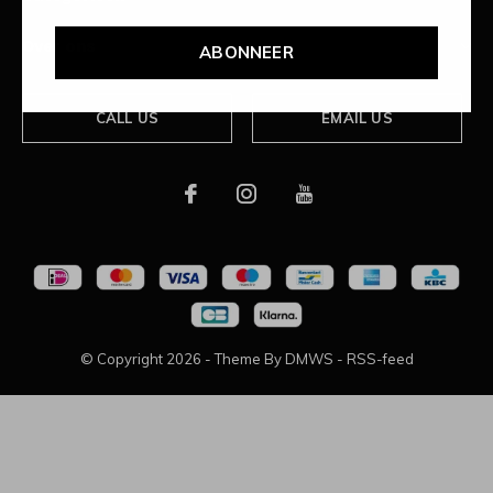
Over ons
ABONNEER
CALL US
EMAIL US
© Copyright
2026
- Theme By
DMWS
-
RSS-feed