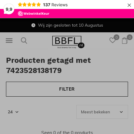
×
137
Reviews
9,9
Wij zijn gesloten tot 10 Augustus
0
0
Producten getagd met
7423528138179
FILTER
Seen 0 of the 0 products