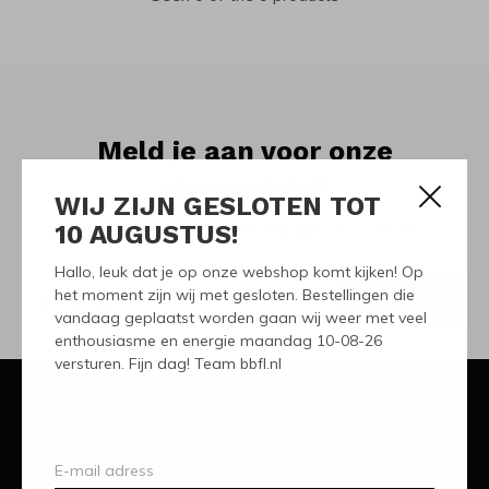
Meld je aan voor onze
nieuwsbrief
WIJ ZIJN GESLOTEN TOT
10 AUGUSTUS!
Ontvang de nieuwste aanbiedingen en promoties
Hallo, leuk dat je op onze webshop komt kijken! Op
het moment zijn wij met gesloten. Bestellingen die
ABONNEER
vandaag geplaatst worden gaan wij weer met veel
enthousiasme en energie maandag 10-08-26
versturen. Fijn dag! Team bbfl.nl
Klantenservice
Mijn account
Categorieën