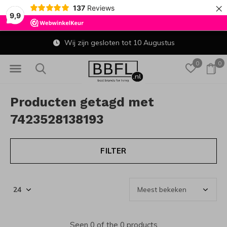
×
137
Reviews
9,9
Wij zijn gesloten tot 10 Augustus
0
0
Producten getagd met
7423528138193
FILTER
Seen 0 of the 0 products