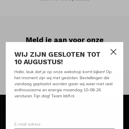
Meld je aan voor onze
nieuwsbrief
WIJ ZIJN GESLOTEN TOT
10 AUGUSTUS!
Ontvang de nieuwste aanbiedingen en promoties
Hallo, leuk dat je op onze webshop komt kijken! Op
het moment zijn wij met gesloten. Bestellingen die
ABONNEER
vandaag geplaatst worden gaan wij weer met veel
enthousiasme en energie maandag 10-08-26
versturen. Fijn dag! Team bbfl.nl
Klantenservice
Mijn account
Categorieën