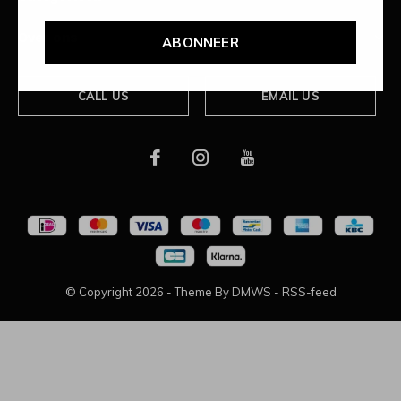
Over ons
ABONNEER
CALL US
EMAIL US
© Copyright
2026
- Theme By
DMWS
-
RSS-feed