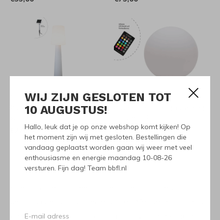
WIJ ZIJN GESLOTEN TOT
8 Seasons Design
8 Seasons Design
10 AUGUSTUS!
8 Seasons Design No. 1
8 Seasons Design Shining
Wit 160cm
Globe ∅40cm
Hallo, leuk dat je op onze webshop komt kijken! Op
€270,00
€110,00
het moment zijn wij met gesloten. Bestellingen die
vandaag geplaatst worden gaan wij weer met veel
Seen 6 of the 6 products
enthousiasme en energie maandag 10-08-26
versturen. Fijn dag! Team bbfl.nl
8 seasons design is een pionier in de productie van
designlampen voor binnen en buiten. Met de “Shining Star”
lamp waren ze het eerste bedrijf dat voor hun klanten de