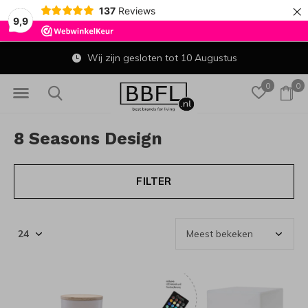
×
137
Reviews
9,9
Wij zijn gesloten tot 10 Augustus
0
0
8 Seasons Design
FILTER