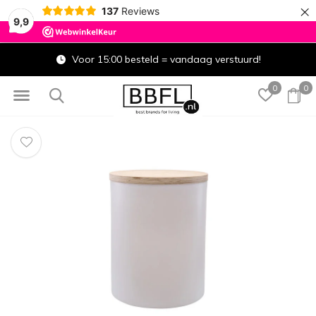
×
137
Reviews
9,9
Voor 15:00 besteld = vandaag verstuurd!
0
0