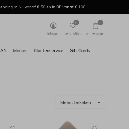
ending in NL vanaf € 50 en in BE vanaf € 100
0
0
inloggen
verlanglijst
winkelwagen
AAN
Merken
Klantenservice
Gift Cards