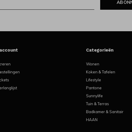
ABON
 account
Categorieën
treren
Wonen
estellingen
Koken & Tafelen
ickets
Lifestyle
erlanglijst
Pantone
Sunnylife
Tuin & Terras
Badkamer & Sanitair
HAAN