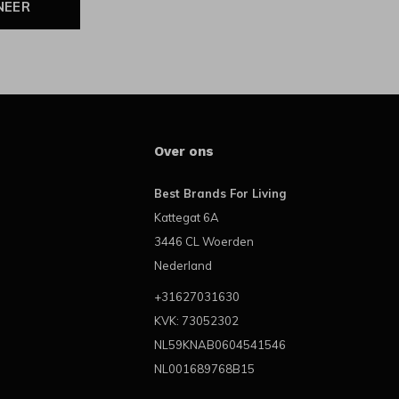
NEER
Over ons
Best Brands For Living
Kattegat 6A
3446 CL Woerden
Nederland
+31627031630
KVK: 73052302
NL59KNAB0604541546
NL001689768B15