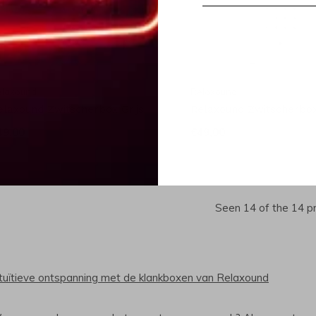
elaxound
Relaxound
elaxound Zwitscherbox Grijs
Relaxound Zwitscherbox
49,00
€49,00
Seen 14 of the 14 p
ntuïtieve ontspanning met de klankboxen van Relaxound