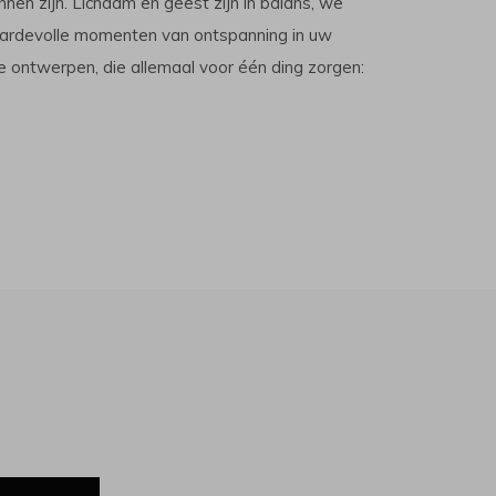
n zijn. Lichaam en geest zijn in balans, we
waardevolle momenten van ontspanning in uw
ve ontwerpen, die allemaal voor één ding zorgen: