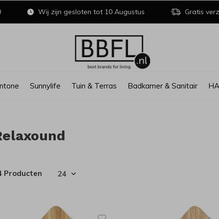
0
Wij zijn gesloten tot 10 Augustus
Gratis verz
ntone
Sunnylife
Tuin & Terras
Badkamer & Sanitair
H
Relaxound
4 Producten