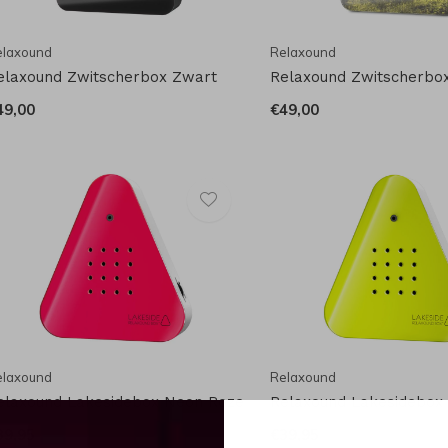
elaxound
Relaxound
elaxound Zwitscherbox Zwart
Relaxound Zwitscherbo
49,00
€49,00
elaxound
Relaxound
elaxound Lakesidebox Neon Roze
Relaxound Lakesidebox
39,95
€39,95