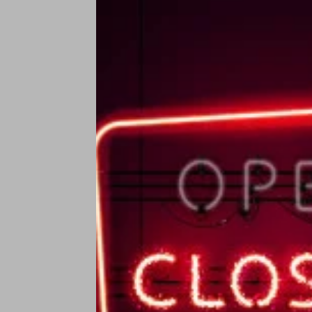
R
R
€