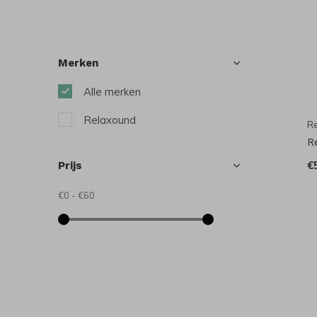
Merken
Alle merken
Relaxound
R
R
€
Prijs
€0
-
€60