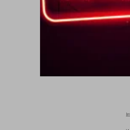
R
R
€
I