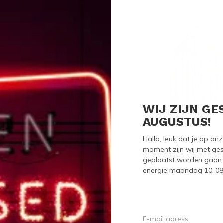
WIJ ZIJN GE
AUGUSTUS!
elaxound
Relaxound
Hallo, leuk dat je op o
elaxound Zwitscherbox Kersen
Relaxound Zwitscherbox
moment zijn wij met ges
59,00
€49,00
geplaatst worden gaan 
energie maandag 10-08-2