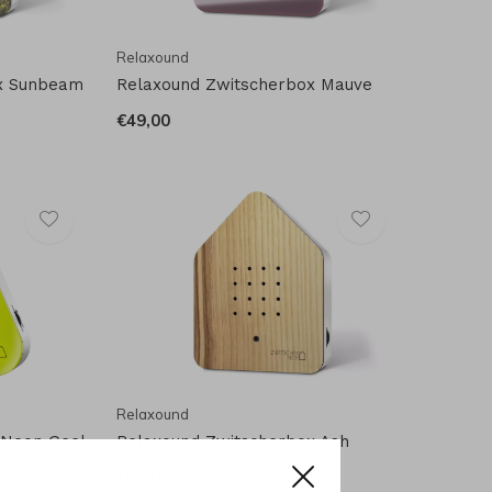
Relaxound
x Sunbeam
Relaxound Zwitscherbox Mauve
€49,00
Relaxound
 Neon Geel
Relaxound Zwitscherbox Ash
€59,00