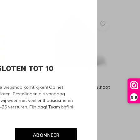
SLOTEN TOT 10
Relaxound
nze webshop komt kijken! Op het
 Forest
Relaxound Zwitscherbox Walnoot
loten. Bestellingen die vandaag
€59,00
9,9
wij weer met veel enthousiasme en
6 versturen. Fijn dag! Team bbfl.nl
ABONNEER