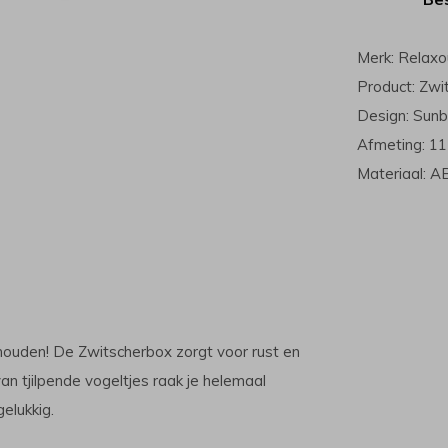
Merk: Relax
Product: Zwi
Design: Sun
Afmeting: 11
Materiaal: AB
ishouden! De Zwitscherbox zorgt voor rust en
n tjilpende vogeltjes raak je helemaal
elukkig.