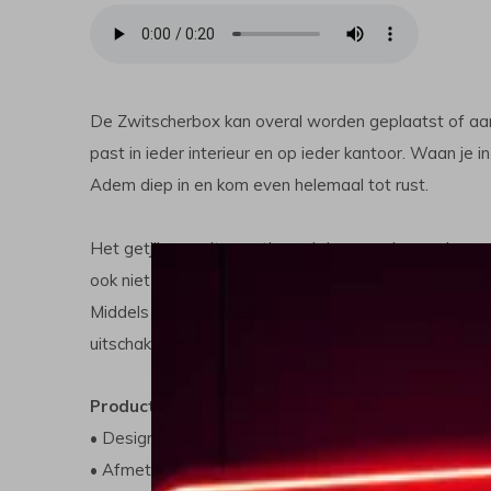
De Zwitscherbox kan overal worden geplaatst of aa
past in ieder interieur en op ieder kantoor. Waan je i
Adem diep in en kom even helemaal tot rust.
Het getjilp wordt geactiveerd door een bewegingsse
ook niet aan. Als er geen nieuwe impuls komt, verva
Middels een klein wieltje aan de zijkant kan je het 
uitschakelen.
Productspecificaties:
• Design: Sunbeam
• Afmeting: 11 x 3 x 14cm (LxBxH)