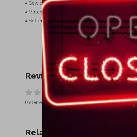
• Gewicht: 262 gram
• Materiaal: ABS, Plexiglas
• Batterij: 3x AA batterij (zijn inbegrepen)
Reviews
0
/ 5
0 sterren op basis van 0 beoordelingen
Related articles