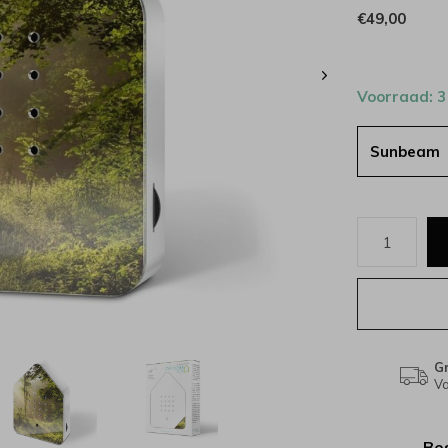
€49,00
Voorraad: 
Sunbeam
Gr
Va
Bes