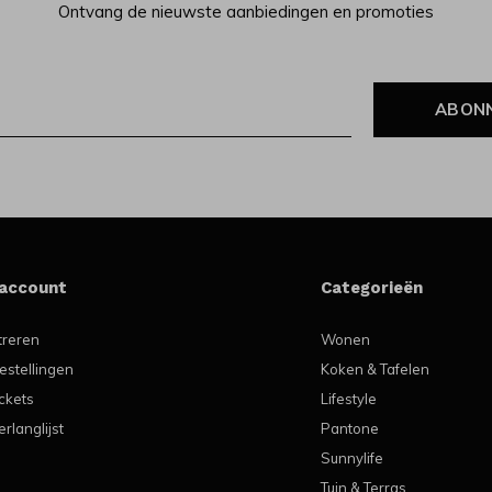
Ontvang de nieuwste aanbiedingen en promoties
ABON
 account
Categorieën
treren
Wonen
estellingen
Koken & Tafelen
ickets
Lifestyle
erlanglijst
Pantone
Sunnylife
Tuin & Terras