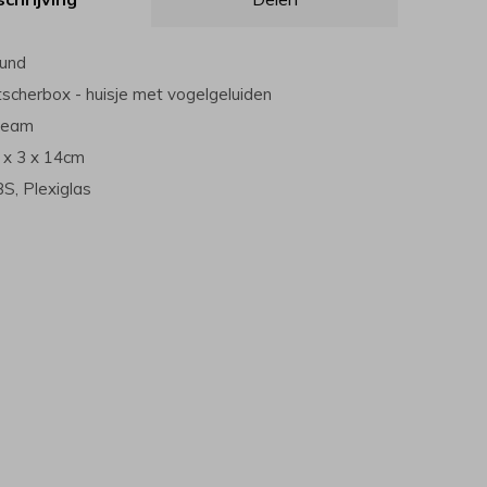
ound
tscherbox - huisje met vogelgeluiden
beam
 x 3 x 14cm
S, Plexiglas