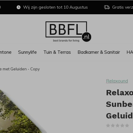
0
Wij zijn gesloten tot 10 Augustus
Gratis verz
ntone
Sunnylife
Tuin & Terras
Badkamer & Sanitair
H
e met Geluiden - Copy
Relaxound
Relax
Sunbe
Geluid
(