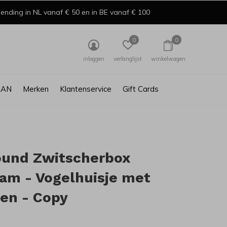
ending in NL vanaf € 50 en in BE vanaf € 100
0
0
inloggen
verlanglijst
winkelwagen
AAN
Merken
Klantenservice
Gift Cards
ound Zwitscherbox
am - Vogelhuisje met
en - Copy
0)