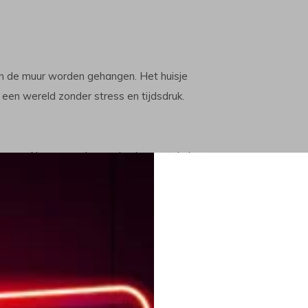
n de muur worden gehangen. Het huisje
n een wereld zonder stress en tijdsdruk.
nsor. Als er geen beweging is, gaat de box
agt het geluid na ongeveer twee minuten.
volume aanpassen of de Zwitscherbox volledig