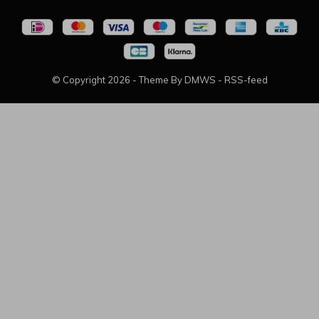
© Copyright
2026
- Theme By
DMWS
-
RSS-feed