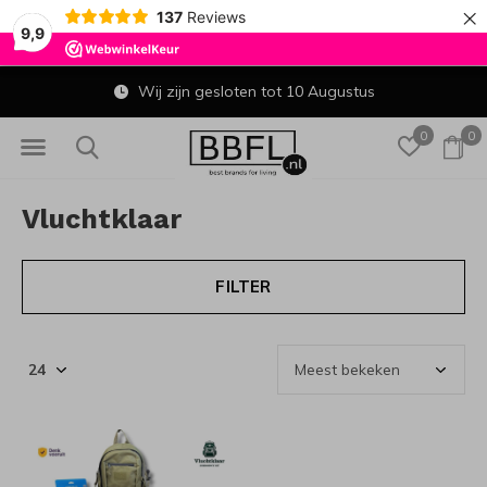
×
137
Reviews
9,9
Wij zijn gesloten tot 10 Augustus
0
0
Vluchtklaar
FILTER