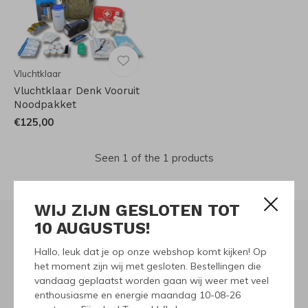
Vluchtklaar
Vluchtklaar Denk Vooruit
Noodpakket
€125,00
Seen 1 of the 1 products
WIJ ZIJN GESLOTEN TOT
10 AUGUSTUS!
Hallo, leuk dat je op onze webshop komt kijken! Op
Meld je aan voor onze
het moment zijn wij met gesloten. Bestellingen die
nieuwsbrief
vandaag geplaatst worden gaan wij weer met veel
enthousiasme en energie maandag 10-08-26
Ontvang de nieuwste aanbiedingen en promoties