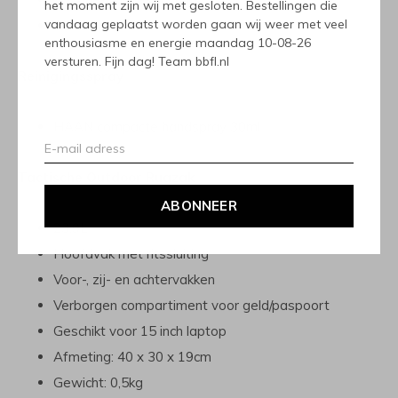
het moment zijn wij met gesloten. Bestellingen die
vandaag geplaatst worden gaan wij weer met veel
Aansteker
enthousiasme en energie maandag 10-08-26
versturen. Fijn dag! Team bbfl.nl
Reinigingsspray
HAAN compacte handspray 30ml
Tactische Outdoor Rugzak
ABONNEER
23,9L
Hoofdvak met ritssluiting
Voor-, zij- en achtervakken
Verborgen compartiment voor geld/paspoort
Geschikt voor 15 inch laptop
Afmeting: 40 x 30 x 19cm
Gewicht: 0,5kg