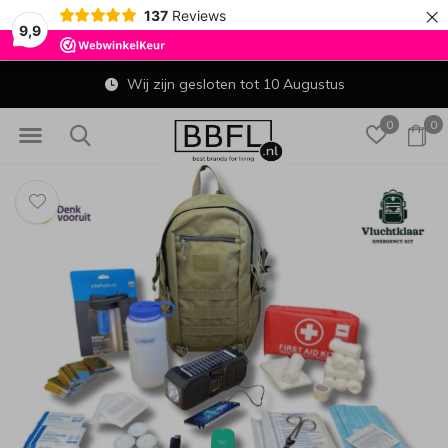
×
137
Reviews
9,9
Wij zijn gesloten tot 10 Augustus
0
0