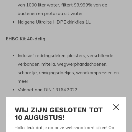
van 1000 liter water, filtert 99,999% van de
bacteriën en protozoa uit water
Nalgene Ultralite HDPE drinkfles 1L
EHBO Kit 40-delig
Inclusief reddingsdeken, pleisters, verschillende
verbanden, mitella, wegwerphandschoenen,
schaartje, reinigingsdoekjes, wondkompressen en
meer
Voldoet aan DIN 13164:2022
Afmeting: 23,5 × 12,5 × 6cm
WIJ ZIJN GESLOTEN TOT
Noodverlichting
10 AUGUSTUS!
Hallo, leuk dat je op onze webshop komt kijken! Op
Waxinekaarsjes 6 stuks