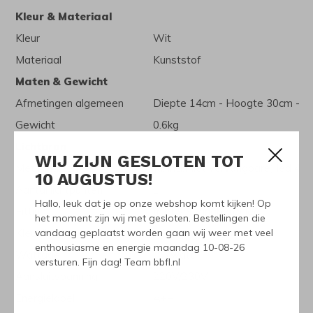
Kleur & Materiaal
Kleur
Wit
Materiaal
Kunststof
Maten & Gewicht
Afmetingen algemeen
Diepte 14cm - Hoogte 30cm - B
Gewicht
0.6kg
Lichtbron
WIJ ZIJN GESLOTEN TOT
Met lichtbron
Ja, incl.(niet vervangbare) led 4V
10 AUGUSTUS!
Aantal lichtpunten
1
Hallo, leuk dat je op onze webshop komt kijken! Op
Fitting
(niet vervangbare) led
het moment zijn wij met gesloten. Bestellingen die
Kleur lichtbron
vandaag geplaatst worden gaan wij weer met veel
Warm wit
enthousiasme en energie maandag 10-08-26
Wattage
1.5 watt
versturen. Fijn dag! Team bbfl.nl
Aansluitspanning
220V/230V
Energielabel
A++