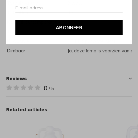
Totaal wattage
3 watt
Totaal lumen
40
Kelvin (kleurtemperatuur)
2.700 K
ABONNEER
Technische specificaties
IP waarde
[IP44] Spatwaterdicht
Dimbaar
Ja, deze lamp is voorzien van e
Reviews
0
/ 5
Related articles