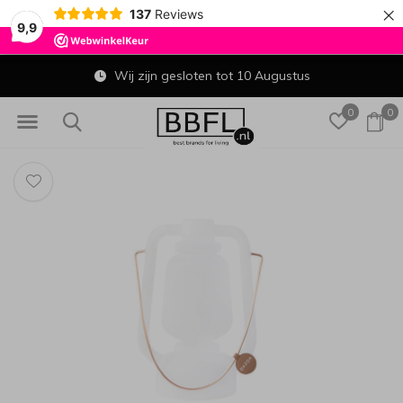
×
137
Reviews
9,9
Wij zijn gesloten tot 10 Augustus
0
0