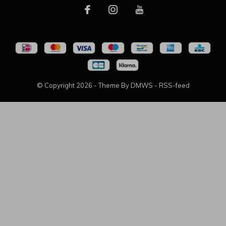
© Copyright
2026
- Theme By
DMWS
-
RSS-feed