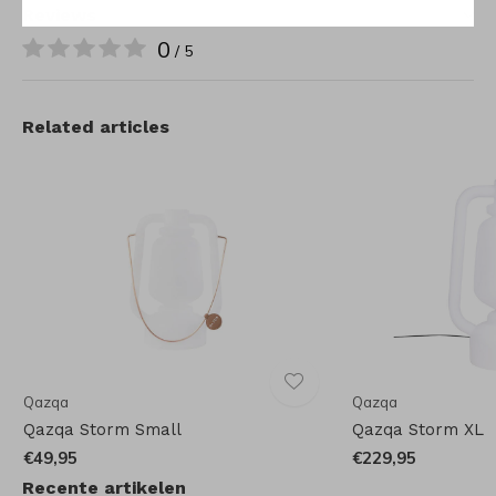
Reviews
0
/ 5
Related articles
Qazqa
Qazqa
Qazqa Storm Small
Qazqa Storm XL
€49,95
€229,95
Recente artikelen