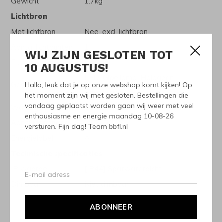
Gewicht
1.7kg
Lichtbron
Met lichtbron
Nee, excl. lichtbron
Aantal lichtpunten
1
WIJ ZIJN GESLOTEN TOT
Fitting
E27
10 AUGUSTUS!
LED, Gloeilamp, Halogeen,
Geschikte lichtbron
Hallo, leuk dat je op onze webshop komt kijken! Op
Spaarlamp
het moment zijn wij met gesloten. Bestellingen die
vandaag geplaatst worden gaan wij weer met veel
Wattage
50
enthousiasme en energie maandag 10-08-26
Aansluitspanning
220V/230V
versturen. Fijn dag! Team bbfl.nl
Energielabel
A
Technische specificaties
IP waarde
[IP44] Spatwaterdicht
Dimbaar
Niet dimbaar
ABONNEER