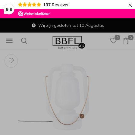
×
137
Reviews
9,9
Wij zijn gesloten tot 10 Augustus
0
0